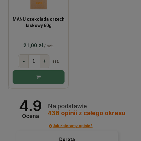
MANU czekolada orzech
laskowy 60g
21,00 zł
/ szt.
-
+
szt.
4.9
Na podstawie
436
opinii
z całego okresu
Ocena
Jak zbieramy opinie?
Dorota