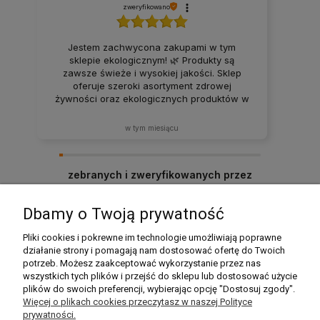
zweryfikowano
Jestem zachwycona zakupami w tym
sklepie ekologicznym! 🌿 Produkty są
zawsze świeże i wysokiej jakości. Sklep
oferuje szeroki asortyment zdrowej
żywności oraz ekologicznych produktów w
atrakcyjnych cenach. Produkty za każdym
razem docierają w idealnym stanie. Zakupy
w tym miesiącu
tutaj to sama przyjemność – z pewnością
będę wracać i polecać ten sklep rodzinie
oraz znajomym! ❤️
zebranych i zweryfikowanych przez
Dbamy o Twoją prywatność
Pomoc
Pliki cookies i pokrewne im technologie umożliwiają poprawne
działanie strony i pomagają nam dostosować ofertę do Twoich
potrzeb. Możesz zaakceptować wykorzystanie przez nas
Moje konto
wszystkich tych plików i przejść do sklepu lub dostosować użycie
plików do swoich preferencji, wybierając opcję "Dostosuj zgody".
Płatności i dostawa
Więcej o plikach cookies przeczytasz w naszej Polityce
prywatności.