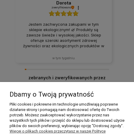
Dorota
zweryfikowano
Jestem zachwycona zakupami w tym
sklepie ekologicznym! 🌿 Produkty są
zawsze świeże i wysokiej jakości. Sklep
oferuje szeroki asortyment zdrowej
żywności oraz ekologicznych produktów w
atrakcyjnych cenach. Produkty za każdym
razem docierają w idealnym stanie. Zakupy
w tym tygodniu
tutaj to sama przyjemność – z pewnością
będę wracać i polecać ten sklep rodzinie
oraz znajomym! ❤️
zebranych i zweryfikowanych przez
Dbamy o Twoją prywatność
Pomoc
Pliki cookies i pokrewne im technologie umożliwiają poprawne
działanie strony i pomagają nam dostosować ofertę do Twoich
potrzeb. Możesz zaakceptować wykorzystanie przez nas
Moje konto
wszystkich tych plików i przejść do sklepu lub dostosować użycie
plików do swoich preferencji, wybierając opcję "Dostosuj zgody".
Płatności i dostawa
Więcej o plikach cookies przeczytasz w naszej Polityce