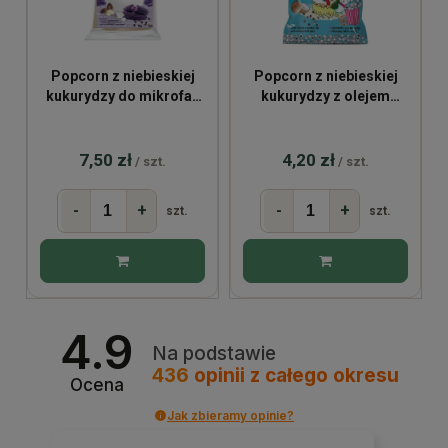
Popcorn z niebieskiej
Popcorn z niebieskiej
kukurydzy do mikrofali
kukurydzy z olejem
BIO 100g
kokosowym i solą
himalajską 20g
7,50 zł
4,20 zł
/ szt.
/ szt.
-
+
-
+
szt.
szt.
4.9
Na podstawie
436
opinii
z całego okresu
Ocena
Jak zbieramy opinie?