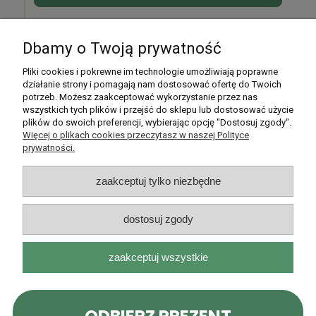
Dbamy o Twoją prywatność
Pomoc
Pliki cookies i pokrewne im technologie umożliwiają poprawne
działanie strony i pomagają nam dostosować ofertę do Twoich
potrzeb. Możesz zaakceptować wykorzystanie przez nas
Moje konto
wszystkich tych plików i przejść do sklepu lub dostosować użycie
plików do swoich preferencji, wybierając opcję "Dostosuj zgody".
Płatności i dostawa
Więcej o plikach cookies przeczytasz w naszej Polityce
prywatności.
Informacje
zaakceptuj tylko niezbędne
O nas
dostosuj zgody
zaakceptuj wszystkie
Rarytasy Dolnośląskie | ul. Olszewskiego 99, 51-638 Wrocław |
kontakt@rarytasydolnoslaskie.pl
|
537 71 71 71
| NIP: 8982036706 |
REGON: 020349112
pokaż pełną wersję strony