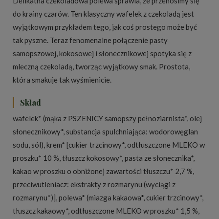
Delikatna czekoladowa polewa sprawia, że przenosimy się
do krainy czarów. Ten klasyczny wafelek z czekoladą jest
wyjątkowym przykładem tego, jak coś prostego może być
tak pyszne. Teraz fenomenalne połączenie pasty
samopszowej, kokosowej i słonecznikowej spotyka się z
mleczną czekoladą, tworząc wyjątkowy smak. Prostota,
która smakuje tak wyśmienicie.
Skład
wafelek* (mąka z PSZENICY samopszy pełnoziarnista*, olej
słonecznikowy*, substancja spulchniająca: wodorowęglan
sodu, sól), krem* [cukier trzcinowy*, odtłuszczone MLEKO w
proszku* 10 %, tłuszcz kokosowy*, pasta ze słonecznika*,
kakao w proszku o obniżonej zawartości tłuszczu* 2,7 %,
przeciwutleniacz: ekstrakty z rozmarynu (wyciągi z
rozmarynu*)], polewa* (miazga kakaowa*, cukier trzcinowy*,
tłuszcz kakaowy*, odtłuszczone MLEKO w proszku* 1,5 %,