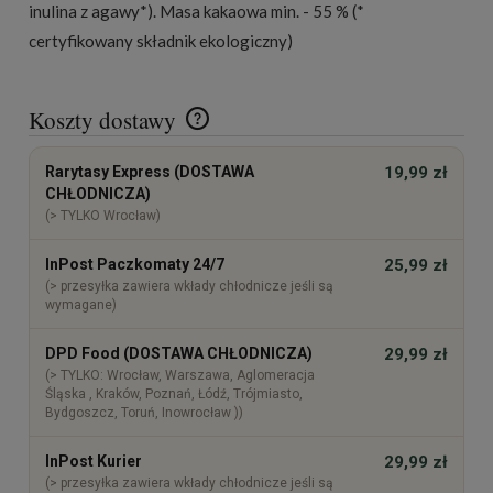
inulina z agawy*). Masa kakaowa min. - 55 % (*
certyfikowany składnik ekologiczny)
Koszty dostawy
Cena nie zawiera ewentualnych kosztów płatności
Rarytasy Express (DOSTAWA
19,99 zł
CHŁODNICZA)
(> TYLKO Wrocław)
InPost Paczkomaty 24/7
25,99 zł
(> przesyłka zawiera wkłady chłodnicze jeśli są
wymagane)
DPD Food (DOSTAWA CHŁODNICZA)
29,99 zł
(> TYLKO: Wrocław, Warszawa, Aglomeracja
Śląska , Kraków, Poznań, Łódź, Trójmiasto,
Bydgoszcz, Toruń, Inowrocław ))
InPost Kurier
29,99 zł
(> przesyłka zawiera wkłady chłodnicze jeśli są