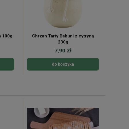
a 100g
Chrzan Tarty Babuni z cytryną
Siemi
230g
7,90 zł
do koszyka