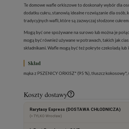
Te domowe wafle orkiszowe to doskonały wybór dla osób
dodatku cukru, stanowią idealne rozwiązanie dla osób, k
tradycyjnych wafli, które są zazwyczaj słodzone cukrem
Mogą być one spożywane na surowo lub można je połączy
mogą być również używane w potrawach, takich jak ciast
składnikami. Wafle mogą być też pokryte czekoladą lub
Skład
mąka z PSZENICY ORKISZ* (95 %), tłuszcz kokosowy*, s
Koszty dostawy
Cena nie zawiera ewentualnych k
Rarytasy Express (DOSTAWA CHŁODNICZA)
płatności
(> TYLKO Wrocław)