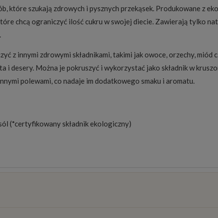
, które szukają zdrowych i pysznych przekąsek. Produkowane z ekol
tóre chcą ograniczyć ilość cukru w swojej diecie. Zawierają tylko na
.
ć z innymi zdrowymi składnikami, takimi jak owoce, orzechy, miód c
a i desery. Można je pokruszyć i wykorzystać jako składnik w krusz
 innymi polewami, co nadaje im dodatkowego smaku i aromatu.
ól (*certyfikowany składnik ekologiczny)
osztów