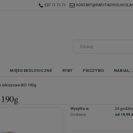
537 71 71 71
KONTAKT@RARYTASYDOLNOSLASK
MIĘSO EKOLOGICZNE
RYBY
PIECZYWO
NABIAŁ, 
 orkiszowe BIO 190g
 190g
Wysyłka w:
24 godzin
Dostawa:
od 19,99 z