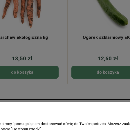
archew ekologiczna kg
Ogórek szklarniowy E
13,50 zł
12,60 zł
do koszyka
do koszyka
Płatności i dostawa
Informacje
Formy płatności
Regulamin sklepu
ie strony i pomagają nam dostosować ofertę do Twoich potrzeb. Możesz zaak
 opcję "Dostosuj zgody".