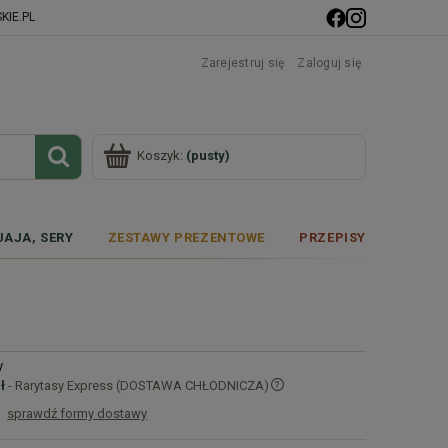
IE.PL
Zarejestruj się
Zaloguj się
Koszyk:
(pusty)
JAJA, SERY
ZESTAWY PREZENTOWE
PRZEPISY
y
ł
- Rarytasy Express (DOSTAWA CHŁODNICZA)
sprawdź formy dostawy
Cena nie zawiera ewentualnych kosztów
płatności