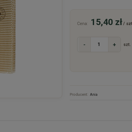
15,40 zł
/ szt
Cena:
-
+
szt.
Producent:
Ania