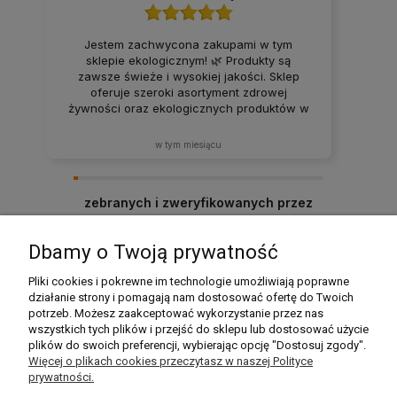
Jestem zachwycona zakupami w tym
sklepie ekologicznym! 🌿 Produkty są
zawsze świeże i wysokiej jakości. Sklep
oferuje szeroki asortyment zdrowej
żywności oraz ekologicznych produktów w
atrakcyjnych cenach. Produkty za każdym
razem docierają w idealnym stanie. Zakupy
w tym miesiącu
tutaj to sama przyjemność – z pewnością
będę wracać i polecać ten sklep rodzinie
oraz znajomym! ❤️
zebranych i zweryfikowanych przez
Dbamy o Twoją prywatność
Pomoc
Pliki cookies i pokrewne im technologie umożliwiają poprawne
działanie strony i pomagają nam dostosować ofertę do Twoich
potrzeb. Możesz zaakceptować wykorzystanie przez nas
Moje konto
wszystkich tych plików i przejść do sklepu lub dostosować użycie
plików do swoich preferencji, wybierając opcję "Dostosuj zgody".
Płatności i dostawa
Więcej o plikach cookies przeczytasz w naszej Polityce
prywatności.