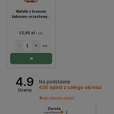
Wafelki z kremem
kakaowo-orzechowym
bez cukru BIO 120g
13,90 zł
/ szt.
-
+
szt.
4.9
Na podstawie
436
opinii
z całego okresu
Ocena
Jak zbieramy opinie?
Dorota
zweryfikowano