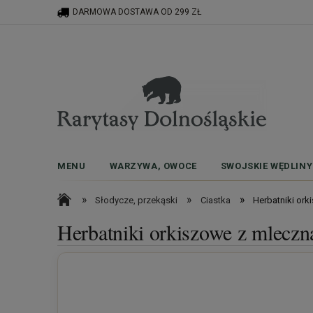
DARMOWA DOSTAWA OD 299 ZŁ
MENU
WARZYWA, OWOCE
SWOJSKIE WĘDLINY
»
»
»
Słodycze, przekąski
Ciastka
Herbatniki or
Herbatniki orkiszowe z mleczn