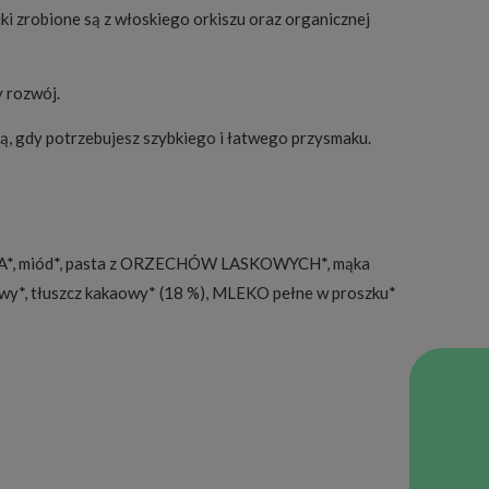
i zrobione są z włoskiego orkiszu oraz organicznej
y rozwój.
ką, gdy potrzebujesz szybkiego i łatwego przysmaku.
SZENNA*, miód*, pasta z ORZECHÓW LASKOWYCH*, mąka
nowy*, tłuszcz kakaowy* (18 %), MLEKO pełne w proszku*