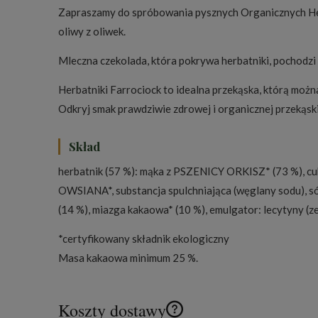
Zapraszamy do spróbowania pysznych Organicznych Herba
oliwy z oliwek.
Mleczna czekolada, która pokrywa herbatniki, pochodzi 
Herbatniki Farrociock to idealna przekąska, którą możn
Odkryj smak prawdziwie zdrowej i organicznej przekąsk
Skład
herbatnik (57 %): mąka z PSZENICY ORKISZ* (73 %), cu
OWSIANA*, substancja spulchniająca (węglany sodu), só
(14 %), miazga kakaowa* (10 %), emulgator: lecytyny (ze
*certyfikowany składnik ekologiczny
Masa kakaowa minimum 25 %.
Koszty dostawy