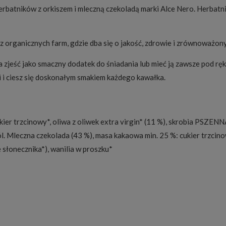
tników z orkiszem i mleczną czekoladą marki Alce Nero. Herbatnik
z organicznych farm, gdzie dba się o jakość, zdrowie i zrównoważon
a zjeść jako smaczny dodatek do śniadania lub mieć ją zawsze pod rę
i i ciesz się doskonałym smakiem każdego kawałka.
kier trzcinowy*, oliwa z oliwek extra virgin* (11 %), skrobia P
l. Mleczna czekolada (43 %), masa kakaowa min. 25 %: cukier trzci
 słonecznika*), wanilia w proszku*