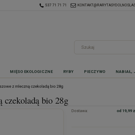
537 71 71 71
KONTAKT@RARYTASYDOLNOSLASK
MIĘSO EKOLOGICZNE
RYBY
PIECZYWO
NABIAŁ, 
kiszowe z mleczną czekoladą bio 28g
ą czekoladą bio 28g
Dostawa:
od 19,99 z