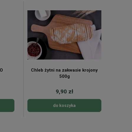
KO
Chleb żytni na zakwasie krojony
Mleko 
500g
9,90 zł
do koszyka