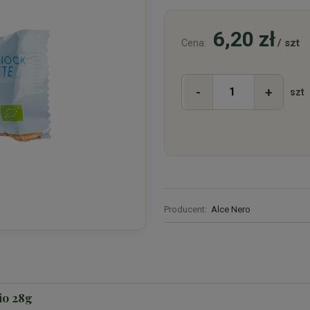
6,20 zł
/ szt
Cena:
-
+
szt
Producent:
Alce Nero
io 28g