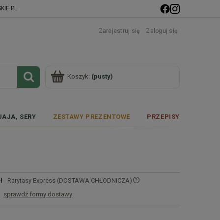
IE.PL
Zarejestruj się
Zaloguj się
Koszyk:
(pusty)
JAJA, SERY
ZESTAWY PREZENTOWE
PRZEPISY
ł
- Rarytasy Express (DOSTAWA CHŁODNICZA)
sprawdź formy dostawy
Cena nie zawiera ewentualnych kosztów
płatności