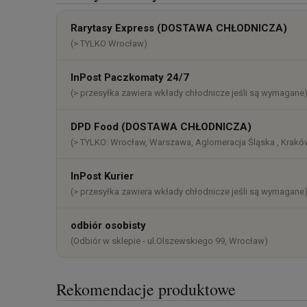
Cena nie zawiera ewentualnych k
Rarytasy Express (DOSTAWA CHŁODNICZA)
płatności
(> TYLKO Wrocław)
InPost Paczkomaty 24/7
(> przesyłka zawiera wkłady chłodnicze jeśli są wymagane
DPD Food (DOSTAWA CHŁODNICZA)
(> TYLKO: Wrocław, Warszawa, Aglomeracja Śląska , Kraków
InPost Kurier
(> przesyłka zawiera wkłady chłodnicze jeśli są wymagane
odbiór osobisty
(Odbiór w sklepie - ul.Olszewskiego 99, Wrocław)
Rekomendacje produktowe