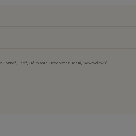
osztów
)
, Poznań, Łódź, Trójmiasto, Bydgoszcz, Toruń, Inowrocław ))
)