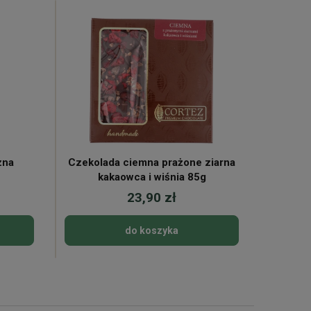
zna
Czekolada ciemna prażone ziarna
Mor
kakaowca i wiśnia 85g
23,90 zł
do koszyka