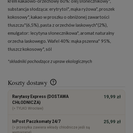
krem kakaowo-orzechowy 60%: olej słonecznikowy*,
substancja słodząca: erytrytol*, mąka ryżowa*, proszek
kokosowy*, kakao w proszku o obniżonej zawartości
tłuszczu*(6,5%), pasta z orzechów laskowych*(2%),
emulgator: lecytyna słonecznikowa*, aromat naturalny
orzecha laskowego. Wafel 40%: mąka pszenna* 95%,
tłuszcz kokosowy*, sól
*składniki pochodzące z upraw ekologicznych
Koszty dostawy
Cena nie zawiera ewentualnych kosztów płatności
Rarytasy Express (DOSTAWA
19,99 zł
CHŁODNICZA)
(> TYLKO Wrocław)
InPost Paczkomaty 24/7
25,99 zł
(> przesyłka zawiera wkłady chłodnicze jeśli są
wymagane)