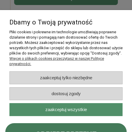
Dbamy o Twoją prywatność
Pomoc
Pliki cookies i pokrewne im technologie umożliwiają poprawne
działanie strony i pomagają nam dostosować ofertę do Twoich
potrzeb. Możesz zaakceptować wykorzystanie przez nas
Moje konto
wszystkich tych plików i przejść do sklepu lub dostosować użycie
plików do swoich preferencji, wybierając opcję "Dostosuj zgody".
Płatności i dostawa
Więcej o plikach cookies przeczytasz w naszej Polityce
prywatności.
Informacje
zaakceptuj tylko niezbędne
O nas
dostosuj zgody
zaakceptuj wszystkie
Rarytasy Dolnośląskie | ul. Olszewskiego 99, 51-638 Wrocław |
kontakt@rarytasydolnoslaskie.pl
|
537 71 71 71
| NIP: 8982036706 |
REGON: 020349112
pokaż pełną wersję strony