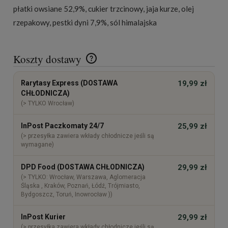
płatki owsiane 52,9%, cukier trzcinowy, jaja kurze, olej
rzepakowy, pestki dyni 7,9%, sól himalajska
Koszty dostawy
Cena nie zawiera ewentualnych kosztów płatności
Rarytasy Express (DOSTAWA
19,99 zł
CHŁODNICZA)
(> TYLKO Wrocław)
InPost Paczkomaty 24/7
25,99 zł
(> przesyłka zawiera wkłady chłodnicze jeśli są
wymagane)
DPD Food (DOSTAWA CHŁODNICZA)
29,99 zł
(> TYLKO: Wrocław, Warszawa, Aglomeracja
Śląska , Kraków, Poznań, Łódź, Trójmiasto,
Bydgoszcz, Toruń, Inowrocław ))
InPost Kurier
29,99 zł
(> przesyłka zawiera wkłady chłodnicze jeśli są