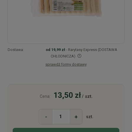
Dostawa:
od 19,99 zł
- Rarytasy Express (DOSTAWA
CHŁODNICZA)
sprawdź formy dostawy
Cena nie zawiera ewentualnych kosztów płatności
13,50 zł
/ szt.
Cena:
-
+
szt.