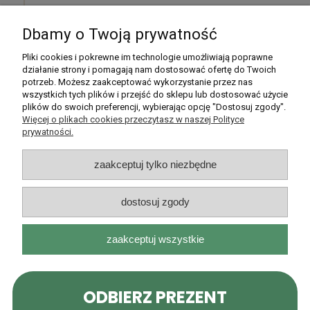
Dbamy o Twoją prywatność
Pomoc
Pliki cookies i pokrewne im technologie umożliwiają poprawne
działanie strony i pomagają nam dostosować ofertę do Twoich
potrzeb. Możesz zaakceptować wykorzystanie przez nas
Moje konto
wszystkich tych plików i przejść do sklepu lub dostosować użycie
plików do swoich preferencji, wybierając opcję "Dostosuj zgody".
Płatności i dostawa
Więcej o plikach cookies przeczytasz w naszej Polityce
prywatności.
Informacje
zaakceptuj tylko niezbędne
O nas
dostosuj zgody
zaakceptuj wszystkie
Rarytasy Dolnośląskie | ul. Olszewskiego 99, 51-638 Wrocław |
kontakt@rarytasydolnoslaskie.pl
|
537 71 71 71
| NIP: 8982036706 |
REGON: 020349112
pokaż pełną wersję strony