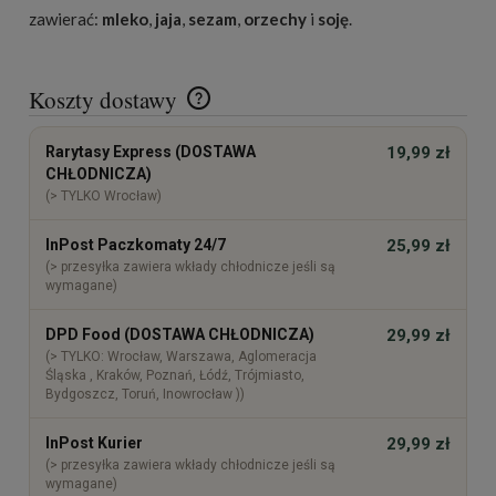
zawierać:
mleko
,
jaja
,
sezam
,
orzechy
i
soję
.
Koszty dostawy
Cena nie zawiera ewentualnych kosztów płatności
Rarytasy Express (DOSTAWA
19,99 zł
CHŁODNICZA)
(> TYLKO Wrocław)
InPost Paczkomaty 24/7
25,99 zł
(> przesyłka zawiera wkłady chłodnicze jeśli są
wymagane)
DPD Food (DOSTAWA CHŁODNICZA)
29,99 zł
(> TYLKO: Wrocław, Warszawa, Aglomeracja
Śląska , Kraków, Poznań, Łódź, Trójmiasto,
Bydgoszcz, Toruń, Inowrocław ))
InPost Kurier
29,99 zł
(> przesyłka zawiera wkłady chłodnicze jeśli są
wymagane)