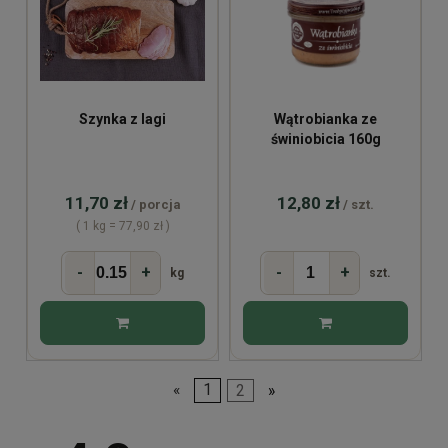
Szynka z lagi
Wątrobianka ze
świniobicia 160g
11,70 zł
12,80 zł
/ porcja
/ szt.
( 1 kg = 77,90 zł )
-
+
-
+
kg
szt.
«
1
2
»