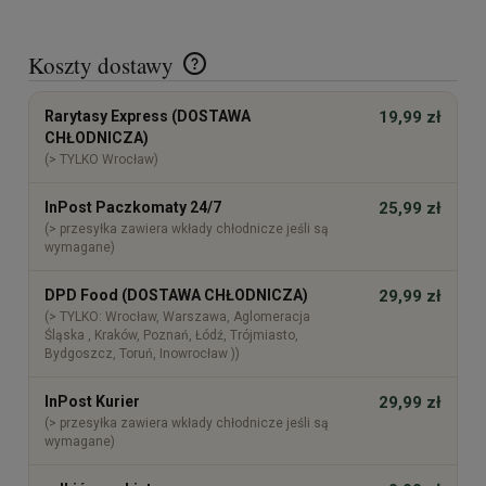
Koszty dostawy
Cena nie zawiera ewentualnych kosztów płatności
Rarytasy Express (DOSTAWA
19,99 zł
CHŁODNICZA)
(> TYLKO Wrocław)
InPost Paczkomaty 24/7
25,99 zł
(> przesyłka zawiera wkłady chłodnicze jeśli są
wymagane)
DPD Food (DOSTAWA CHŁODNICZA)
29,99 zł
(> TYLKO: Wrocław, Warszawa, Aglomeracja
Śląska , Kraków, Poznań, Łódź, Trójmiasto,
Bydgoszcz, Toruń, Inowrocław ))
InPost Kurier
29,99 zł
(> przesyłka zawiera wkłady chłodnicze jeśli są
wymagane)