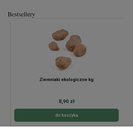
Bestsellery
Ziemniaki ekologiczne kg
8,90 zł
do koszyka