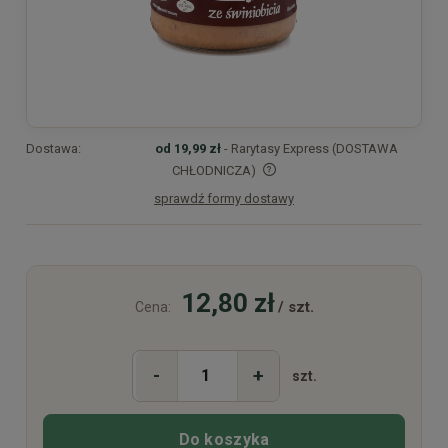
Dostawa:
od 19,99 zł
- Rarytasy Express (DOSTAWA
CHŁODNICZA)
sprawdź formy dostawy
Cena nie zawiera ewentualnych kosztów płatności
12,80 zł
/ szt.
Cena:
-
+
szt.
Do koszyka