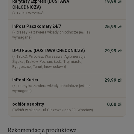
Rarytasy Express (DOSTAWA
19,99 zł
CHŁODNICZA)
(> TYLKO Wrocław)
InPost Paczkomaty 24/7
25,99 zł
(> przesyłka zawiera wkłady chłodnicze jeśli są
wymagane)
DPD Food (DOSTAWA CHŁODNICZA)
29,99 zł
(> TYLKO: Wrocław, Warszawa, Aglomeracja
Śląska , Kraków, Poznań, Łódź, Trójmiasto,
Bydgoszcz, Toruń, Inowrocław ))
InPost Kurier
29,99 zł
(> przesyłka zawiera wkłady chłodnicze jeśli są
wymagane)
odbiór osobisty
0,00 zł
(Odbiór w sklepie - ul.Olszewskiego 99, Wrocław)
Rekomendacje produktowe