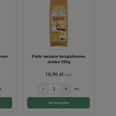
nowe
Płatki owsiane bezglutenowe
Jumbo 500g
10,90 zł
/ szt.
-
+
t.
szt.
do koszyka