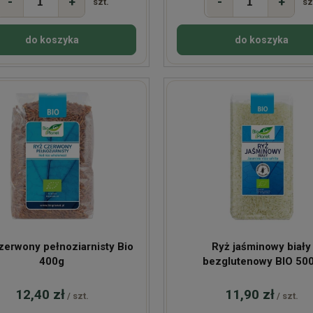
-
+
-
+
szt.
sz
do koszyka
do koszyka
zerwony pełnoziarnisty Bio
Ryż jaśminowy biały
400g
bezglutenowy BIO 50
12,40 zł
11,90 zł
/ szt.
/ szt.