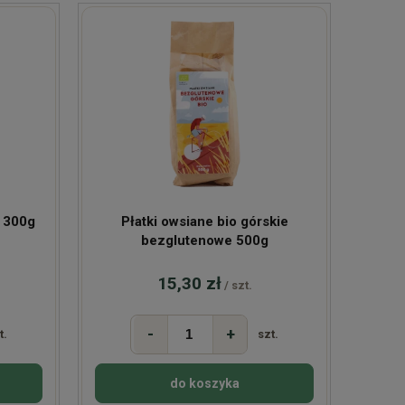
e 300g
Płatki owsiane bio górskie
bezglutenowe 500g
15,30 zł
/ szt.
-
+
t.
szt.
do koszyka