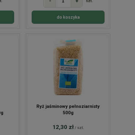
-
+
t.
szt.
do koszyka
Ryż jaśminowy pełnoziarnisty
0g
500g
12,30 zł
/ szt.