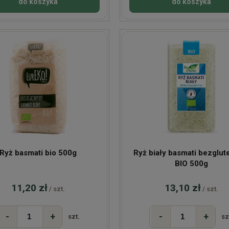
do koszyka
do koszyka
Ryż basmati bio 500g
Ryż biały basmati bezglu
BIO 500g
11,20 zł
13,10 zł
/ szt.
/ szt.
-
+
-
+
szt.
sz