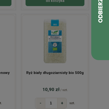
do koszyka
tenowy
Ryż biały długoziarnisty bio 500g
10,90 zł
/ szt.
-
+
t.
szt.