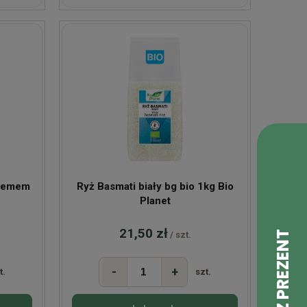
kremem
Ryż Basmati biały bg bio 1kg Bio
Planet
21,50 zł
/ szt.
-
+
t.
szt.