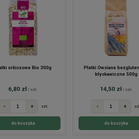
atki orkiszowe Bio 300g
Płatki Owsiane bezglute
błyskawiczne 500g
6,80 zł
14,50 zł
/ szt.
/ szt.
-
+
-
+
szt.
sz
do koszyka
do koszyka