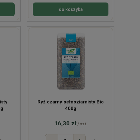
do koszyka
isty
Ryż czarny pełnoziarnisty Bio
0g
400g
16,30 zł
/ szt.