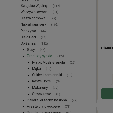
Swojskie Wędliny
(116)
Warzywa, owoce
(81)
Ciasta domowe
(29)
Nabiał, jaja, sery
(162)
Pieczywo
(44)
Dla dzieci
(21)
Spiżarnia
(382)
Płatki
Sosy
(44)
Produkty sypkie
(129)
Płatki, Musli, Granola
(26)
Mąka
(19)
Cukier i zamienniki
(15)
Kasze i ryże
(34)
Makarony
(27)
Strączkowe
(8)
Bakalie, orzechy, nasiona
(42)
Przetwory owocowe
(78)
Przetwory warzywne
(91)