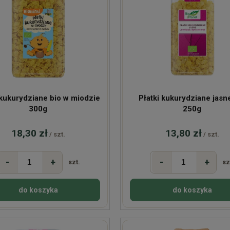
 kukurydziane bio w miodzie
Płatki kukurydziane jasn
300g
250g
18,30 zł
13,80 zł
/ szt.
/ szt.
-
+
-
+
szt.
sz
do koszyka
do koszyka