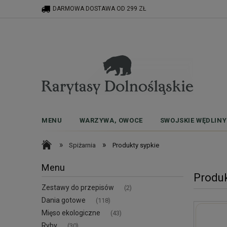
DARMOWA DOSTAWA OD 299 ZŁ
MENU
WARZYWA, OWOCE
SWOJSKIE WĘDLINY
»
»
Spiżarnia
Produkty sypkie
Menu
Produk
Zestawy do przepisów
(2)
Dania gotowe
(118)
Mięso ekologiczne
(43)
Ryby
(30)