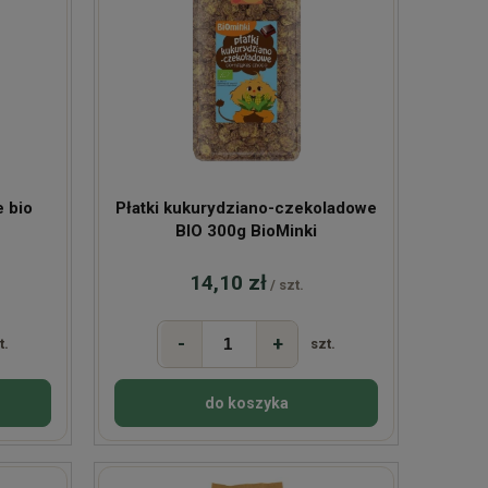
e bio
Płatki kukurydziano-czekoladowe
BIO 300g BioMinki
14,10 zł
/ szt.
-
+
t.
szt.
do koszyka