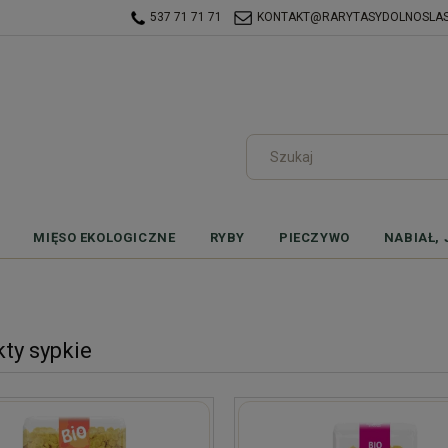
537 71 71 71
KONTAKT@RARYTASYDOLNOSLASK
MIĘSO EKOLOGICZNE
RYBY
PIECZYWO
NABIAŁ, 
ty sypkie