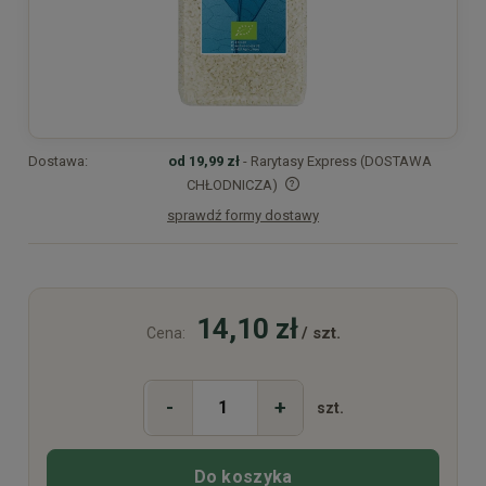
Dostawa:
od 19,99 zł
- Rarytasy Express (DOSTAWA
CHŁODNICZA)
sprawdź formy dostawy
Cena nie zawiera ewentualnych kosztów płatności
14,10 zł
/ szt.
Cena:
-
+
szt.
Do koszyka