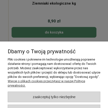
Ziemniaki ekologiczne kg
8,90 zł
do koszyka
Dbamy o Twoją prywatność
Pomoc
Pliki cookies i pokrewne im technologie umożliwiają poprawne
działanie strony i pomagają nam dostosować ofertę do Twoich
potrzeb. Możesz zaakceptować wykorzystanie przez nas
Moje konto
wszystkich tych plików i przejść do sklepu lub dostosować użycie
plików do swoich preferencji, wybierając opcję "Dostosuj zgody".
Płatności i dostawa
Więcej o plikach cookies przeczytasz w naszej Polityce
prywatności.
Informacje
zaakceptuj tylko niezbędne
O nas