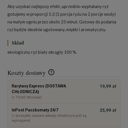
Aby uzyskać najlepszy efekt, uprzednio wypłukany ryż
gotujemy w proporcji 1:2 (1 porcja ryżu na 2 porcje wody)
na małym ogniu przez około 25 minut. Gotowy do podania
ryż będzie idealnie ugotowany, miękki i aromatyczny.
Skład
ekologiczny ryż biały okrągły 100 %.
Koszty dostawy
Cena nie zawiera ewentualnych kosztów płatności
Rarytasy Express (DOSTAWA
19,99 zł
CHŁODNICZA)
(> TYLKO Wrocław)
InPost Paczkomaty 24/7
25,99 zł
(> przesyłka zawiera wkłady chłodnicze jeśli są
wymagane)