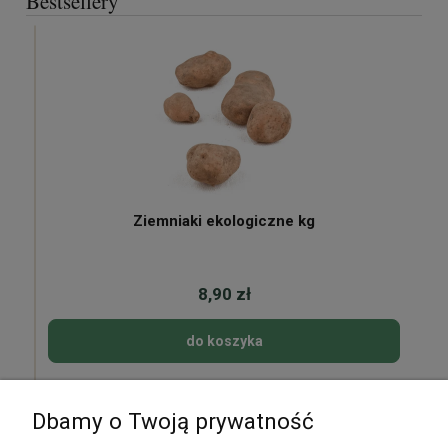
Bestsellery
Ziemniaki ekologiczne kg
8,90 zł
do koszyka
Dbamy o Twoją prywatność
Pomoc