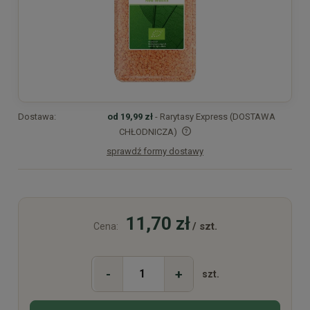
Dostawa:
od 19,99 zł
- Rarytasy Express (DOSTAWA
CHŁODNICZA)
sprawdź formy dostawy
Cena nie zawiera ewentualnych kosztów płatności
11,70 zł
/ szt.
Cena:
-
+
szt.