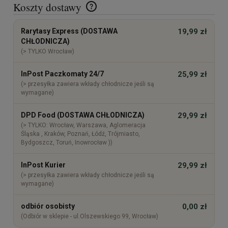
Koszty dostawy
Cena nie zawiera ewentualnych kosztów płatności
Rarytasy Express (DOSTAWA
19,99 zł
CHŁODNICZA)
(> TYLKO Wrocław)
InPost Paczkomaty 24/7
25,99 zł
(> przesyłka zawiera wkłady chłodnicze jeśli są
wymagane)
DPD Food (DOSTAWA CHŁODNICZA)
29,99 zł
(> TYLKO: Wrocław, Warszawa, Aglomeracja
Śląska , Kraków, Poznań, Łódź, Trójmiasto,
Bydgoszcz, Toruń, Inowrocław ))
InPost Kurier
29,99 zł
(> przesyłka zawiera wkłady chłodnicze jeśli są
wymagane)
odbiór osobisty
0,00 zł
(Odbiór w sklepie - ul.Olszewskiego 99, Wrocław)