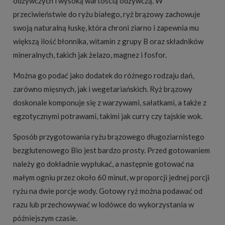
odżywczych i wysoką wartością odżywczą. W
przeciwieństwie do ryżu białego, ryż brązowy zachowuje
swoją naturalną łuskę, która chroni ziarno i zapewnia mu
większą ilość błonnika, witamin z grupy B oraz składników
mineralnych, takich jak żelazo, magnez i fosfor.
Można go podać jako dodatek do różnego rodzaju dań,
zarówno mięsnych, jak i wegetariańskich. Ryż brązowy
doskonale komponuje się z warzywami, sałatkami, a także z
egzotycznymi potrawami, takimi jak curry czy tajskie wok.
Sposób przygotowania ryżu brązowego długoziarnistego
bezglutenowego Bio jest bardzo prosty. Przed gotowaniem
należy go dokładnie wypłukać, a następnie gotować na
małym ogniu przez około 60 minut, w proporcji jednej porcji
ryżu na dwie porcje wody. Gotowy ryż można podawać od
razu lub przechowywać w lodówce do wykorzystania w
późniejszym czasie.