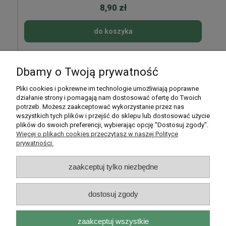
8,90 zł
do koszyka
Dbamy o Twoją prywatność
Pomoc
Pliki cookies i pokrewne im technologie umożliwiają poprawne
działanie strony i pomagają nam dostosować ofertę do Twoich
potrzeb. Możesz zaakceptować wykorzystanie przez nas
Moje konto
wszystkich tych plików i przejść do sklepu lub dostosować użycie
plików do swoich preferencji, wybierając opcję "Dostosuj zgody".
Płatności i dostawa
Więcej o plikach cookies przeczytasz w naszej Polityce
prywatności.
Informacje
zaakceptuj tylko niezbędne
O nas
dostosuj zgody
zaakceptuj wszystkie
Rarytasy Dolnośląskie | ul. Olszewskiego 99, 51-638 Wrocław |