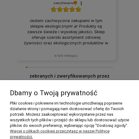
zweryfikowano
Jestem zachwycona zakupami w tym
sklepie ekologicznym! 🌿 Produkty są
zawsze świeże i wysokiej jakości. Sklep
oferuje szeroki asortyment zdrowej
żywności oraz ekologicznych produktów w
atrakcyjnych cenach. Produkty za każdym
razem docierają w idealnym stanie. Zakupy
w tym miesiącu
tutaj to sama przyjemność – z pewnością
będę wracać i polecać ten sklep rodzinie
oraz znajomym! ❤️
zebranych i zweryfikowanych przez
Dbamy o Twoją prywatność
Pomoc
Pliki cookies i pokrewne im technologie umożliwiają poprawne
działanie strony i pomagają nam dostosować ofertę do Twoich
potrzeb. Możesz zaakceptować wykorzystanie przez nas
Moje konto
wszystkich tych plików i przejść do sklepu lub dostosować użycie
plików do swoich preferencji, wybierając opcję "Dostosuj zgody".
Płatności i dostawa
Więcej o plikach cookies przeczytasz w naszej Polityce
prywatności.