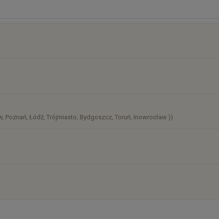
osztów
)
, Poznań, Łódź, Trójmiasto, Bydgoszcz, Toruń, Inowrocław ))
)