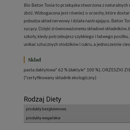
Bio Baton Tosia to przekąska stworzona z naturalnych s
zbóż. Wzbogacona jest również o orzechy, które dostarc
pobudza układ nerwowy i działa nastrajająco. Baton Tosi
sycący. Dzięki zrównoważonemu składowi składników, ba
szkoły, kiedy potrzebujesz szybkiego i łatwego posiłku
unikać sztucznych słodzików i cukru, a jednocześnie cie
Skład
pasta daktylowa* 62 % (daktyle* 100 %), ORZESZKI ZI
(*certyfikowany składnik ekologiczny)
Rodzaj Diety
produkty bezglutenowe
produkty wegańskie