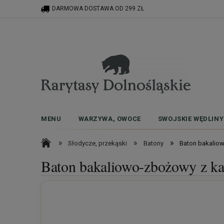
DARMOWA DOSTAWA OD 299 ZŁ
MENU
WARZYWA, OWOCE
SWOJSKIE WĘDLINY
»
»
»
Słodycze, przekąski
Batony
Baton bakalio
Baton bakaliowo-zbożowy z k