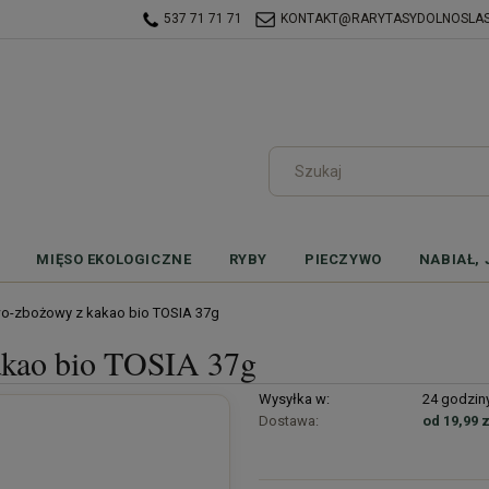
537 71 71 71
KONTAKT@RARYTASYDOLNOSLASK
MIĘSO EKOLOGICZNE
RYBY
PIECZYWO
NABIAŁ, 
wo-zbożowy z kakao bio TOSIA 37g
akao bio TOSIA 37g
Wysyłka w:
24 godzin
Dostawa:
od 19,99 z