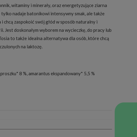
nnik, witaminy i minerały, oraz energetyzujące ziarna
e tylko nadaje batonikowi intensywny smak, ale także
a i chcą zaspokoić swój głód w sposób naturalny i
i. Jest doskonałym wyborem na wycieczkę, do pracy lub
osia to także idealna alternatywa dla osób, które chcą
uczulonych na laktozę.
 proszku* 8 %, amarantus ekspandowany* 5,5 %