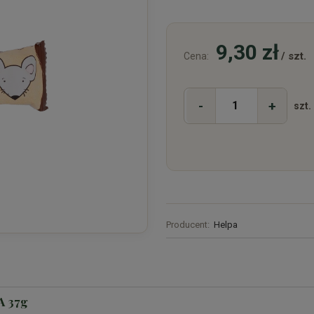
9,30 zł
/ szt.
Cena:
-
+
szt.
Producent:
Helpa
IA 37g