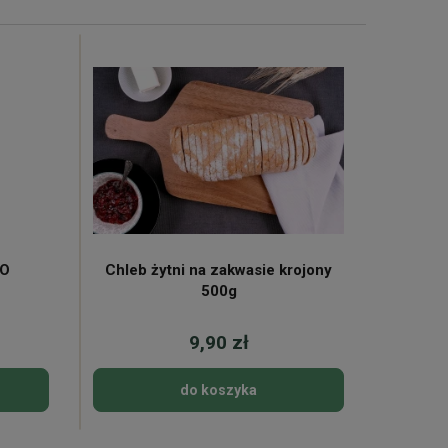
KO
Chleb żytni na zakwasie krojony
Mleko 
500g
9,90 zł
do koszyka