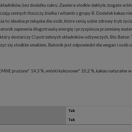
kładników, bez dodatku cukru. Zawiera słodkie daktyle, bogate w bło
zają cennych tłuszczy, białka i witamin z grupy B. Dodatek kakao ni
a to idealna przekąska dla osób, które cenią sobie zdrowy tryb życi
tonik zapewnia długotrwałą energię i przyspiesza przemianę materi
, który dostarczy Ci potrzebnych składników odżywczych. Bio Baton T
szyć się słodkim smakiem. Batonik jest odpowiedni dla wegan i osób 
EMNE prażone* 14,3 %, wiórki kokosowe* 10,2 %, kakao naturalne w
Tak
Tak