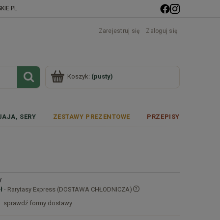
IE.PL
Zarejestruj się
Zaloguj się
Koszyk:
(pusty)
JAJA, SERY
ZESTAWY PREZENTOWE
PRZEPISY
y
ł
- Rarytasy Express (DOSTAWA CHŁODNICZA)
sprawdź formy dostawy
Cena nie zawiera ewentualnych kosztów
płatności