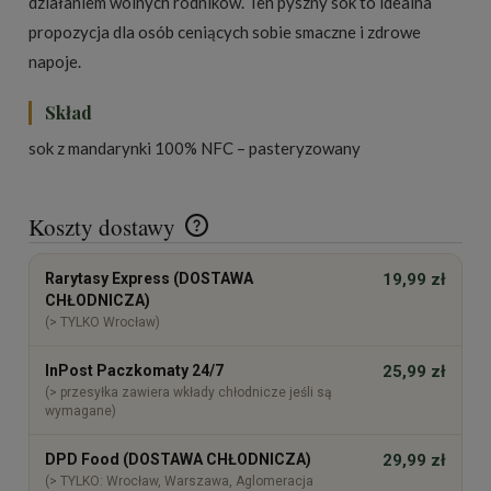
działaniem wolnych rodników. Ten pyszny sok to idealna
propozycja dla osób ceniących sobie smaczne i zdrowe
napoje.
Skład
sok z mandarynki 100% NFC – pasteryzowany
Koszty dostawy
Cena nie zawiera ewentualnych kosztów płatności
Rarytasy Express (DOSTAWA
19,99 zł
CHŁODNICZA)
(> TYLKO Wrocław)
InPost Paczkomaty 24/7
25,99 zł
(> przesyłka zawiera wkłady chłodnicze jeśli są
wymagane)
DPD Food (DOSTAWA CHŁODNICZA)
29,99 zł
(> TYLKO: Wrocław, Warszawa, Aglomeracja