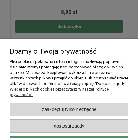
8,90 zł
do koszyka
Dbamy o Twoją prywatność
Pomoc
Pliki cookies i pokrewne im technologie umożliwiają poprawne
działanie strony i pomagają nam dostosować ofertę do Twoich
potrzeb. Możesz zaakceptować wykorzystanie przez nas
Moje konto
wszystkich tych plików i przejść do sklepu lub dostosować użycie
plików do swoich preferencji, wybierając opcję "Dostosuj zgody".
Płatności i dostawa
Więcej o plikach cookies przeczytasz w naszej Polityce
prywatności.
Informacje
zaakceptuj tylko niezbędne
O nas
dostosuj zgody