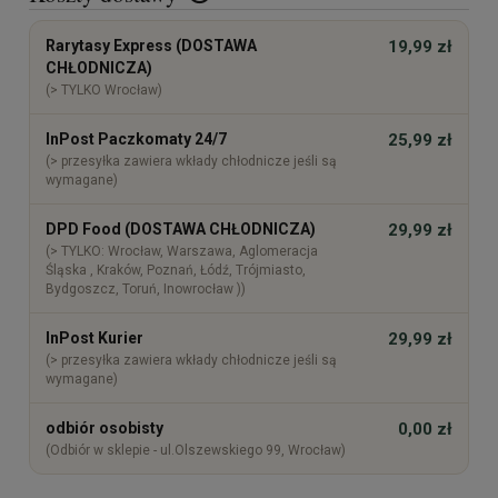
Cena nie zawiera ewentualnych kosztów płatności
Rarytasy Express (DOSTAWA
19,99 zł
CHŁODNICZA)
(> TYLKO Wrocław)
InPost Paczkomaty 24/7
25,99 zł
(> przesyłka zawiera wkłady chłodnicze jeśli są
wymagane)
DPD Food (DOSTAWA CHŁODNICZA)
29,99 zł
(> TYLKO: Wrocław, Warszawa, Aglomeracja
Śląska , Kraków, Poznań, Łódź, Trójmiasto,
Bydgoszcz, Toruń, Inowrocław ))
InPost Kurier
29,99 zł
(> przesyłka zawiera wkłady chłodnicze jeśli są
wymagane)
odbiór osobisty
0,00 zł
(Odbiór w sklepie - ul.Olszewskiego 99, Wrocław)