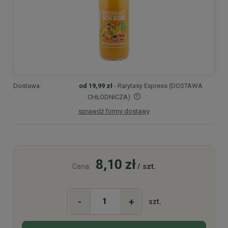
Dostawa:
od 19,99 zł
- Rarytasy Express (DOSTAWA
CHŁODNICZA)
sprawdź formy dostawy
Cena nie zawiera ewentualnych kosztów płatności
8,10 zł
/ szt.
Cena:
-
+
szt.