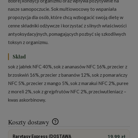
dobrej kondycji organizmu oraz wpływa pozytywnie na
nasze samopoczucie. Sok multiowocowy to wspaniała
propozycja dla osób, które chcą wzbogacić swoją dietę w
cenne składniki odżywcze i korzystać z silnych właściwości
antyoksydacyjnych, pomagających pozbyć się szkodliwych
toksyn z organizmu.
Skład
sok z jabłek NFC 40%, sok z ananasów NFC 16%, przecier z
brzoskwiń 16%, przecier z bananów 12%, sok z pomarańczy
NFC 5%, przecier z mango 5%, sok z marakui NFC 2%, puree
z moreli 2%, sok z grejpfrutów NFC 2%, przeciwutleniacz –
kwas askorbinowy.
Koszty dostawy
Cena nie zawiera ewentualnych kosztów płatności
Rarytasy Express (DOSTAWA
19,99 zł