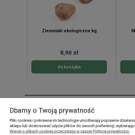
ne
Ziemniaki ekologiczne kg
M
8,90 zł
do koszyka
Pomoc
Moje konto
Dbamy o Twoją prywatność
Pytania i odpowiedzi
Twoje zamówienia
Pliki cookies i pokrewne im technologie umożliwiają poprawne działan
sklepu lub dostosować użycie plików do swoich preferencji, wybierając
Listy zakupowe
Ustawienia konta
Więcej o plikach cookies przeczytasz w naszej Polityce prywatności.
Przechowalnia