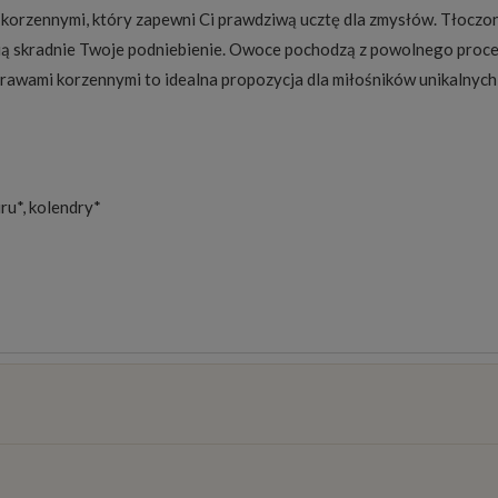
orzennymi, który zapewni Ci prawdziwą ucztę dla zmysłów. Tłoczon
ścią skradnie Twoje podniebienie. Owoce pochodzą z powolnego proces
prawami korzennymi to idealna propozycja dla miłośników unikalnyc
ru*, kolendry*
osztów
)