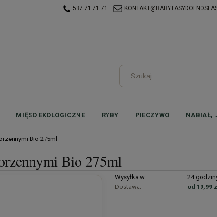
537 71 71 71
KONTAKT@RARYTASYDOLNOSLASK
MIĘSO EKOLOGICZNE
RYBY
PIECZYWO
NABIAŁ, 
orzennymi Bio 275ml
korzennymi Bio 275ml
Wysyłka w:
24 godzin
Dostawa:
od 19,99 z