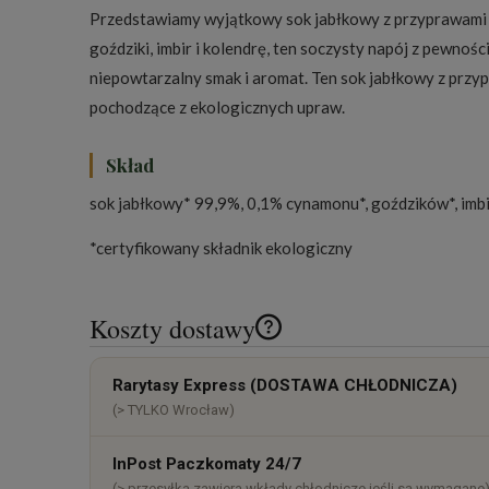
Przedstawiamy wyjątkowy sok jabłkowy z przyprawami k
goździki, imbir i kolendrę, ten soczysty napój z pewno
niepowtarzalny smak i aromat. Ten sok jabłkowy z przy
pochodzące z ekologicznych upraw.
Skład
sok jabłkowy* 99,9%, 0,1% cynamonu*, goździków*, imbi
*certyfikowany składnik ekologiczny
Koszty dostawy
Cena nie zawiera ewentualnych k
Rarytasy Express (DOSTAWA CHŁODNICZA)
płatności
(> TYLKO Wrocław)
InPost Paczkomaty 24/7
(> przesyłka zawiera wkłady chłodnicze jeśli są wymagane