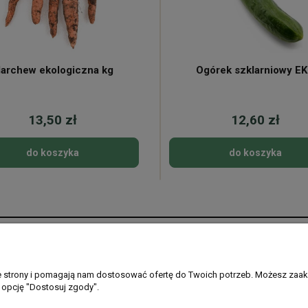
archew ekologiczna kg
Ogórek szklarniowy E
13,50 zł
12,60 zł
do koszyka
do koszyka
Płatności i dostawa
Informacje
Formy płatności
Regulamin sklepu
ie strony i pomagają nam dostosować ofertę do Twoich potrzeb. Możesz zaak
 opcję "Dostosuj zgody".
Gdzie dostarczamy
Ustawienia plikó
PayPo - kup teraz, zapłać później
Polityka prywatno