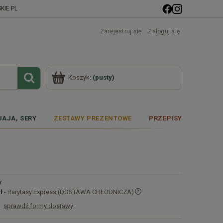
IE.PL
Zarejestruj się
Zaloguj się
Koszyk:
(pusty)
JAJA, SERY
ZESTAWY PREZENTOWE
PRZEPISY
y
ł
- Rarytasy Express (DOSTAWA CHŁODNICZA)
sprawdź formy dostawy
Cena nie zawiera ewentualnych kosztów
płatności