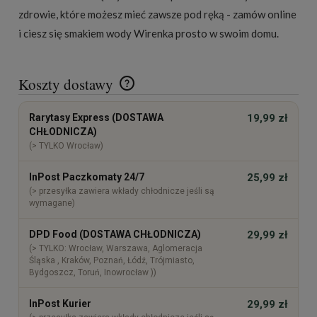
zdrowie, które możesz mieć zawsze pod ręką - zamów online
i ciesz się smakiem wody Wirenka prosto w swoim domu.
Koszty dostawy
Cena nie zawiera ewentualnych kosztów płatności
Rarytasy Express (DOSTAWA
19,99 zł
CHŁODNICZA)
(> TYLKO Wrocław)
InPost Paczkomaty 24/7
25,99 zł
(> przesyłka zawiera wkłady chłodnicze jeśli są
wymagane)
DPD Food (DOSTAWA CHŁODNICZA)
29,99 zł
(> TYLKO: Wrocław, Warszawa, Aglomeracja
Śląska , Kraków, Poznań, Łódź, Trójmiasto,
Bydgoszcz, Toruń, Inowrocław ))
InPost Kurier
29,99 zł