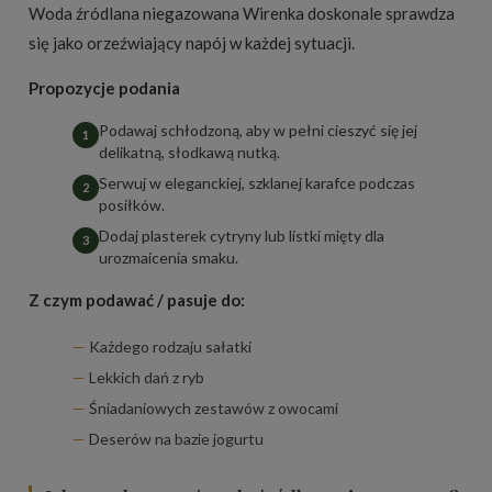
Woda źródlana niegazowana Wirenka doskonale sprawdza
się jako orzeźwiający napój w każdej sytuacji.
Propozycje podania
Podawaj schłodzoną, aby w pełni cieszyć się jej
delikatną, słodkawą nutką.
Serwuj w eleganckiej, szklanej karafce podczas
posiłków.
Dodaj plasterek cytryny lub listki mięty dla
urozmaicenia smaku.
Z czym podawać / pasuje do:
Każdego rodzaju sałatki
Lekkich dań z ryb
Śniadaniowych zestawów z owocami
Deserów na bazie jogurtu