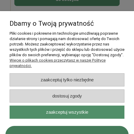
Dbamy o Twoją prywatność
Pomoc
Pliki cookies i pokrewne im technologie umożliwiają poprawne
działanie strony i pomagają nam dostosować ofertę do Twoich
potrzeb. Możesz zaakceptować wykorzystanie przez nas
Moje konto
wszystkich tych plików i przejść do sklepu lub dostosować użycie
plików do swoich preferencji, wybierając opcję "Dostosuj zgody".
Płatności i dostawa
Więcej o plikach cookies przeczytasz w naszej Polityce
prywatności.
Informacje
zaakceptuj tylko niezbędne
O nas
dostosuj zgody
zaakceptuj wszystkie
Rarytasy Dolnośląskie | ul. Olszewskiego 99, 51-638 Wrocław |
kontakt@rarytasydolnoslaskie.pl
|
537 71 71 71
| NIP: 8982036706 |
REGON: 020349112