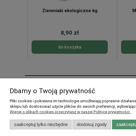
ne
Ziemniaki ekologiczne kg
M
8,90 zł
do koszyka
Pomoc
Moje konto
Dbamy o Twoją prywatność
Pytania i odpowiedzi
Twoje zamówienia
Pliki cookies i pokrewne im technologie umożliwiają poprawne działan
sklepu lub dostosować użycie plików do swoich preferencji, wybierając
Listy zakupowe
Ustawienia konta
Więcej o plikach cookies przeczytasz w naszej Polityce prywatności.
Przechowalnia
zaakceptuj tylko niezbędne
dostosuj zgody
zaakceptu