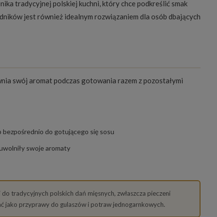
ika tradycyjnej polskiej kuchni, który chce podkreślić smak
ników jest również idealnym rozwiązaniem dla osób dbających
awnia swój aromat podczas gotowania razem z pozostałymi
b bezpośrednio do gotującego się sosu
 uwolniły swoje aromaty
 do tradycyjnych polskich dań mięsnych, zwłaszcza pieczeni
wać jako przyprawy do gulaszów i potraw jednogarnkowych.