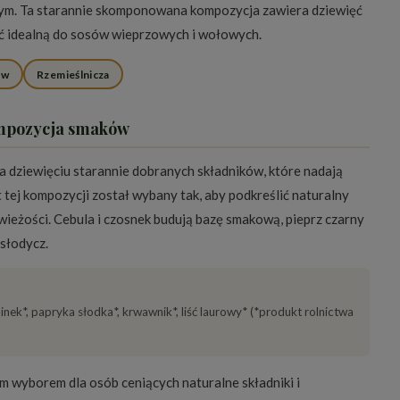
ym. Ta starannie skomponowana kompozycja zawiera dziewięć
ść idealną do sosów wieprzowych i wołowych.
ów
Rzemieślnicza
ompozycja smaków
 dziewięciu starannie dobranych składników, które nadają
tej kompozycji został wybany tak, aby podkreślić naturalny
świeżości. Cebula i czosnek budują bazę smakową, pieprz czarny
słodycz.
kminek*, papryka słodka*, krwawnik*, liść laurowy* (*produkt rolnictwa
m wyborem dla osób ceniących naturalne składniki i