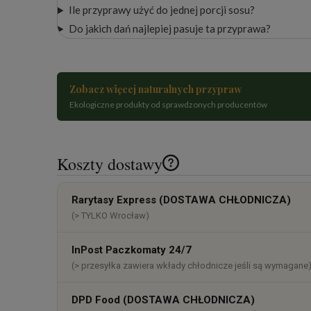
Ile przyprawy użyć do jednej porcji sosu?
Do jakich dań najlepiej pasuje ta przyprawa?
Zobacz więcej naturalnych przypraw
Ekologiczne produkty od sprawdzonych producentów
Koszty dostawy
Cena nie zawiera ewentualnych k
Rarytasy Express (DOSTAWA CHŁODNICZA)
płatności
(> TYLKO Wrocław)
InPost Paczkomaty 24/7
(> przesyłka zawiera wkłady chłodnicze jeśli są wymagane
DPD Food (DOSTAWA CHŁODNICZA)