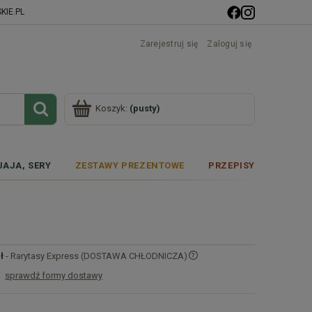
IE.PL
Zarejestruj się
Zaloguj się
Koszyk:
(pusty)
JAJA, SERY
ZESTAWY PREZENTOWE
PRZEPISY
ł
- Rarytasy Express (DOSTAWA CHŁODNICZA)
sprawdź formy dostawy
Cena nie zawiera ewentualnych kosztów
płatności