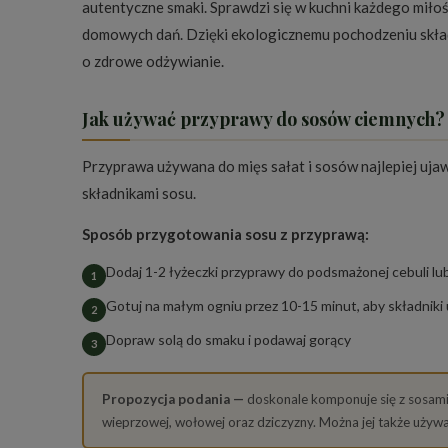
autentyczne smaki. Sprawdzi się w kuchni każdego miłośn
domowych dań. Dzięki ekologicznemu pochodzeniu skład
o zdrowe odżywianie.
Jak używać przyprawy do sosów ciemnych?
Przyprawa używana do mięs sałat i sosów najlepiej uj
składnikami sosu.
Sposób przygotowania sosu z przyprawą:
Dodaj 1-2 łyżeczki przyprawy do podsmażonej cebuli lu
Gotuj na małym ogniu przez 10-15 minut, aby składniki
Dopraw solą do smaku i podawaj gorący
Propozycja podania —
doskonale komponuje się z sosami
wieprzowej, wołowej oraz dziczyzny. Można jej także uży