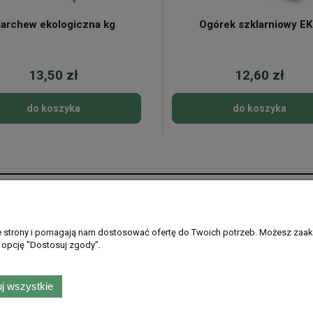
archew ekologiczna kg
Ogórek szklarniowy E
13,50 zł
12,60 zł
do koszyka
do koszyka
Płatności i dostawa
Informacje
Formy płatności
Regulamin sklepu
ie strony i pomagają nam dostosować ofertę do Twoich potrzeb. Możesz zaak
 opcję "Dostosuj zgody".
Gdzie dostarczamy
Ustawienia plikó
PayPo - kup teraz, zapłać później
Polityka prywatno
Zwroty i reklamac
j wszystkie