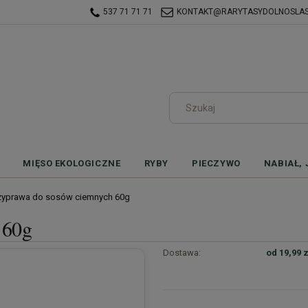
537 71 71 71
KONTAKT@RARYTASYDOLNOSLASK
MIĘSO EKOLOGICZNE
RYBY
PIECZYWO
NABIAŁ, 
zyprawa do sosów ciemnych 60g
 60g
Dostawa:
od 19,99 z