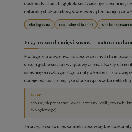
doskonały aromat i głęboki smak ciemnym sosom mięsn
naturalnych składników, które tworzą harmonijną cało
Ekologiczna
Naturalne składniki
Bez konserwant
Przyprawa do mięs i sosów — naturalna k
Ekologiczna przyprawa do sosów ciemnych to mieszanka
sosom głębię smaku i wyjątkowy aromat. Każdy element 
smak mięsa i wzbogacić go o nuty pikanterii i ziołowej 
dodaje ostrości, a papryka słodka wprowadza delikatną 
SKŁAD:
cebula*, pieprz czarny*, owoc jarzębiny*, chili*, czosnek*, 
ekologicznego)
Ta przyprawa do mięs sałatek i sosów będzie doskonały