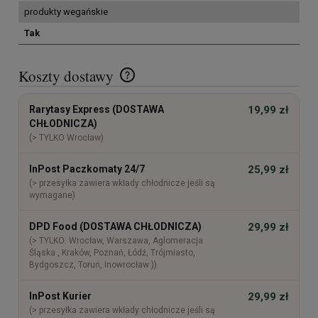
produkty wegańskie
Tak
Koszty dostawy
Cena nie zawiera ewentualnych kosztów płatności
Rarytasy Express (DOSTAWA
19,99 zł
CHŁODNICZA)
(> TYLKO Wrocław)
InPost Paczkomaty 24/7
25,99 zł
(> przesyłka zawiera wkłady chłodnicze jeśli są
wymagane)
DPD Food (DOSTAWA CHŁODNICZA)
29,99 zł
(> TYLKO: Wrocław, Warszawa, Aglomeracja
Śląska , Kraków, Poznań, Łódź, Trójmiasto,
Bydgoszcz, Toruń, Inowrocław ))
InPost Kurier
29,99 zł
(> przesyłka zawiera wkłady chłodnicze jeśli są