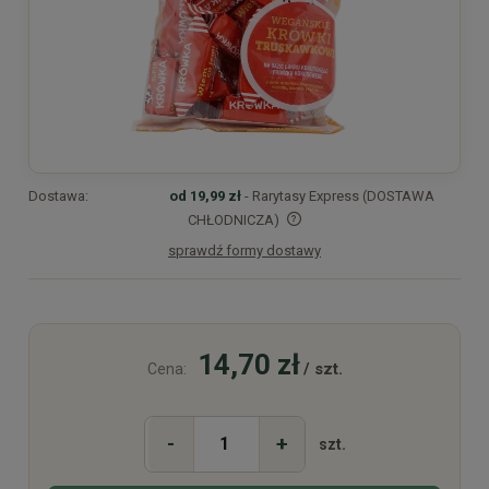
Dostawa:
od 19,99 zł
- Rarytasy Express (DOSTAWA
CHŁODNICZA)
sprawdź formy dostawy
Cena nie zawiera ewentualnych kosztów płatności
14,70 zł
/ szt.
Cena:
-
+
szt.