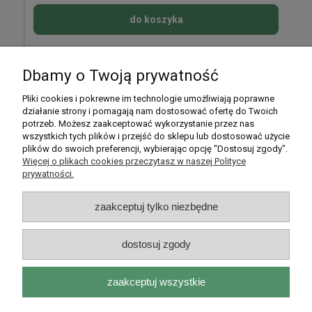
do koszyka
Dbamy o Twoją prywatność
Pomoc
Pliki cookies i pokrewne im technologie umożliwiają poprawne
działanie strony i pomagają nam dostosować ofertę do Twoich
potrzeb. Możesz zaakceptować wykorzystanie przez nas
Moje konto
wszystkich tych plików i przejść do sklepu lub dostosować użycie
plików do swoich preferencji, wybierając opcję "Dostosuj zgody".
Płatności i dostawa
Więcej o plikach cookies przeczytasz w naszej Polityce
prywatności.
Informacje
zaakceptuj tylko niezbędne
O nas
dostosuj zgody
zaakceptuj wszystkie
Rarytasy Dolnośląskie | ul. Olszewskiego 99, 51-638 Wrocław |
kontakt@rarytasydolnoslaskie.pl
|
537 71 71 71
| NIP: 8982036706 |
REGON: 020349112