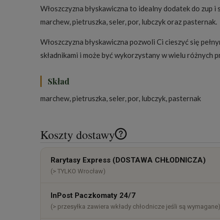
Włoszczyzna błyskawiczna to idealny dodatek do zup i 
marchew, pietruszka, seler, por, lubczyk oraz pasternak.
Włoszczyzna błyskawiczna pozwoli Ci cieszyć się peł
składnikami i może być wykorzystany w wielu różnych p
Skład
marchew, pietruszka, seler, por, lubczyk, pasternak
Koszty dostawy
Cena nie zawiera ewentualnych k
Rarytasy Express (DOSTAWA CHŁODNICZA)
płatności
(> TYLKO Wrocław)
InPost Paczkomaty 24/7
(> przesyłka zawiera wkłady chłodnicze jeśli są wymagane