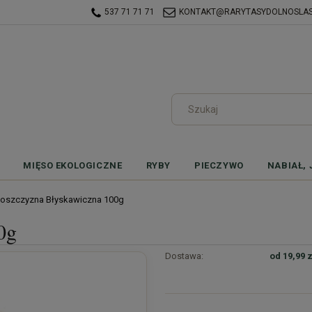
537 71 71 71
KONTAKT@RARYTASYDOLNOSLASK
MIĘSO EKOLOGICZNE
RYBY
PIECZYWO
NABIAŁ, 
oszczyzna Błyskawiczna 100g
0g
Dostawa:
od 19,99 z