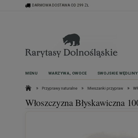
DARMOWA DOSTAWA OD 299 ZŁ
MENU
WARZYWA, OWOCE
SWOJSKIE WĘDLINY
»
»
»
Przyprawy naturalne
Mieszanki przypraw
Wł
Włoszczyzna Błyskawiczna 10