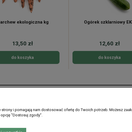
archew ekologiczna kg
Ogórek szklarniowy E
13,50 zł
12,60 zł
do koszyka
do koszyka
Płatności i dostawa
Informacje
Formy płatności
Regulamin sklepu
ie strony i pomagają nam dostosować ofertę do Twoich potrzeb. Możesz zaak
 opcję "Dostosuj zgody".
Gdzie dostarczamy
Ustawienia plikó
PayPo - kup teraz, zapłać później
Polityka prywatno
Zwroty i reklamac