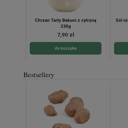
Chrzan Tarty Babuni z cytryną
Sól n
230g
7,90 zł
do koszyka
Bestsellery