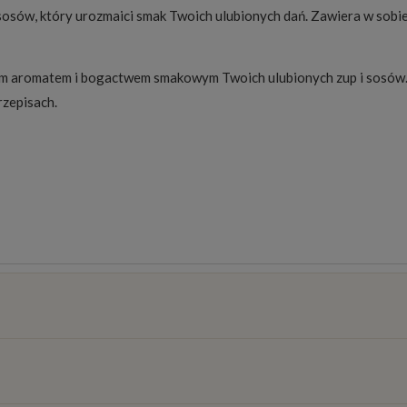
sosów, który urozmaici smak Twoich ulubionych dań. Zawiera w sobie
nym aromatem i bogactwem smakowym Twoich ulubionych zup i sosów.
rzepisach.
osztów
)