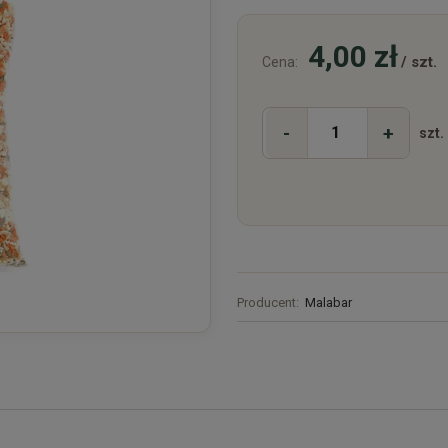
4,00 zł
/ szt.
Cena:
-
+
szt.
Producent:
Malabar