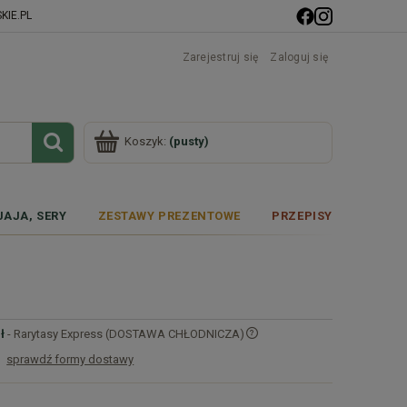
IE.PL
Zarejestruj się
Zaloguj się
Koszyk:
(pusty)
JAJA, SERY
ZESTAWY PREZENTOWE
PRZEPISY
ł
- Rarytasy Express (DOSTAWA CHŁODNICZA)
sprawdź formy dostawy
Cena nie zawiera ewentualnych kosztów
płatności