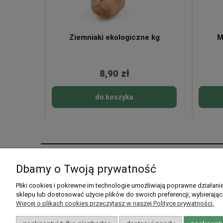
ne
Ziemniaki ekologiczne kg
M
8,90 zł
do koszyka
Pomoc
Moje konto
Dbamy o Twoją prywatność
Pytania i odpowiedzi
Twoje zamówienia
Pliki cookies i pokrewne im technologie umożliwiają poprawne działan
sklepu lub dostosować użycie plików do swoich preferencji, wybierając
Listy zakupowe
Ustawienia konta
Więcej o plikach cookies przeczytasz w naszej Polityce prywatności.
Przechowalnia