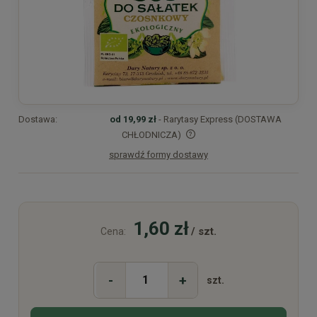
Dostawa:
od 19,99 zł
- Rarytasy Express (DOSTAWA
CHŁODNICZA)
sprawdź formy dostawy
Cena nie zawiera ewentualnych kosztów płatności
1,60 zł
/ szt.
Cena:
-
+
szt.