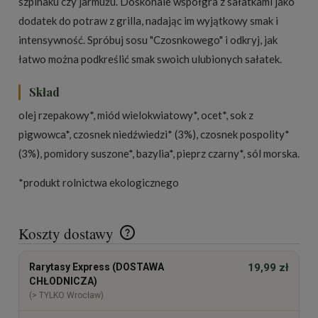
szpinaku czy jarmużu. Doskonale współgra z sałatkami jako
dodatek do potraw z grilla, nadając im wyjątkowy smak i
intensywność. Spróbuj sosu "Czosnkowego" i odkryj, jak
łatwo można podkreślić smak swoich ulubionych sałatek.
Skład
olej rzepakowy*, miód wielokwiatowy*, ocet*, sok z
pigwowca*, czosnek niedźwiedzi* (3%), czosnek pospolity*
(3%), pomidory suszone*, bazylia*, pieprz czarny*, sól morska.
*produkt rolnictwa ekologicznego
Koszty dostawy
Cena nie zawiera ewentualnych kosztów płatności
Rarytasy Express (DOSTAWA
19,99 zł
CHŁODNICZA)
(> TYLKO Wrocław)