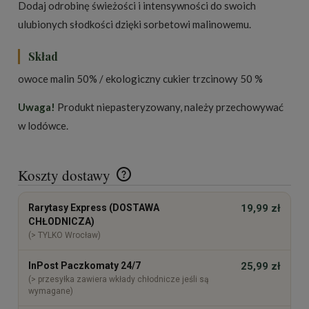
Dodaj odrobinę świeżości i intensywności do swoich
ulubionych słodkości dzięki sorbetowi malinowemu.
Skład
owoce malin 50% / ekologiczny cukier trzcinowy 50 %
Uwaga!
Produkt niepasteryzowany, należy przechowywać
w lodówce.
Koszty dostawy
Cena nie zawiera ewentualnych kosztów płatności
Rarytasy Express (DOSTAWA
19,99 zł
CHŁODNICZA)
(> TYLKO Wrocław)
InPost Paczkomaty 24/7
25,99 zł
(> przesyłka zawiera wkłady chłodnicze jeśli są
wymagane)