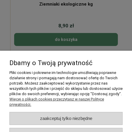
Ziemniaki ekologiczne kg
8,90 zł
do koszyka
Dbamy o Twoją prywatność
Pomoc
Pliki cookies i pokrewne im technologie umożliwiają poprawne
działanie strony i pomagają nam dostosować ofertę do Twoich
potrzeb. Możesz zaakceptować wykorzystanie przez nas
Moje konto
wszystkich tych plików i przejść do sklepu lub dostosować użycie
plików do swoich preferencji, wybierając opcję "Dostosuj zgody".
Płatności i dostawa
Więcej o plikach cookies przeczytasz w naszej Polityce
prywatności.
Informacje
zaakceptuj tylko niezbędne
O nas