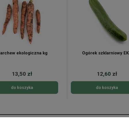
archew ekologiczna kg
Ogórek szklarniowy E
13,50 zł
12,60 zł
do koszyka
do koszyka
Płatności i dostawa
Informacje