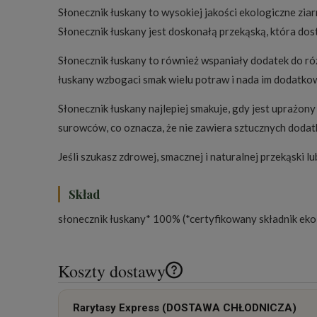
Słonecznik łuskany to wysokiej jakości ekologiczne zia
Słonecznik łuskany jest doskonałą przekąską, która dos
Słonecznik łuskany to również wspaniały dodatek do róż
łuskany wzbogaci smak wielu potraw i nada im dodatkow
Słonecznik łuskany najlepiej smakuje, gdy jest uprażo
surowców, co oznacza, że nie zawiera sztucznych dodat
Jeśli szukasz zdrowej, smacznej i naturalnej przekąski
Skład
słonecznik łuskany* 100% (*certyfikowany składnik eko
Koszty dostawy
Cena nie zawiera ewentualnych k
Rarytasy Express (DOSTAWA CHŁODNICZA)