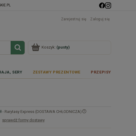
IE.PL
Zarejestruj się
Zaloguj się
Koszyk:
(pusty)
JAJA, SERY
ZESTAWY PREZENTOWE
PRZEPISY
ł
- Rarytasy Express (DOSTAWA CHŁODNICZA)
sprawdź formy dostawy
Cena nie zawiera ewentualnych kosztów
płatności