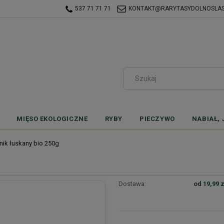
537 71 71 71
KONTAKT@RARYTASYDOLNOSLASK
MIĘSO EKOLOGICZNE
RYBY
PIECZYWO
NABIAŁ, 
nik łuskany bio 250g
Dostawa:
od 19,99 z