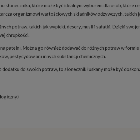
rno słonecznika, które może być idealnym wyborem dla osób, które c
tarcza organizmowi wartościowych składników odżywczych, takich jak 
nych potraw, takich jak wypieki, desery, musli i sałatki. Dzięki s
ej chrupkości.
ny na patelni. Można go również dodawać do różnych potraw w formie
ków, pestycydów ani innych substancji chemicznych.
 lub dodatku do swoich potraw, to słonecznik łuskany może być dosko
logiczny)
osztów