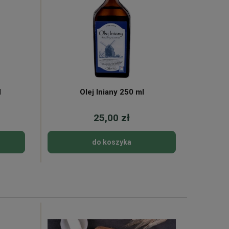
l
Olej lniany 250 ml
C
25,00 zł
do koszyka