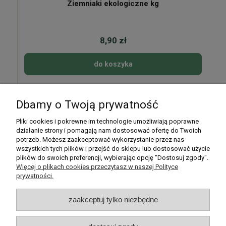
Ziemniaki ekologiczne kg
8,90 zł
do koszyka
Dbamy o Twoją prywatność
Pomoc
Pliki cookies i pokrewne im technologie umożliwiają poprawne
działanie strony i pomagają nam dostosować ofertę do Twoich
potrzeb. Możesz zaakceptować wykorzystanie przez nas
Moje konto
wszystkich tych plików i przejść do sklepu lub dostosować użycie
plików do swoich preferencji, wybierając opcję "Dostosuj zgody".
Płatności i dostawa
Więcej o plikach cookies przeczytasz w naszej Polityce
prywatności.
Informacje
zaakceptuj tylko niezbędne
O nas