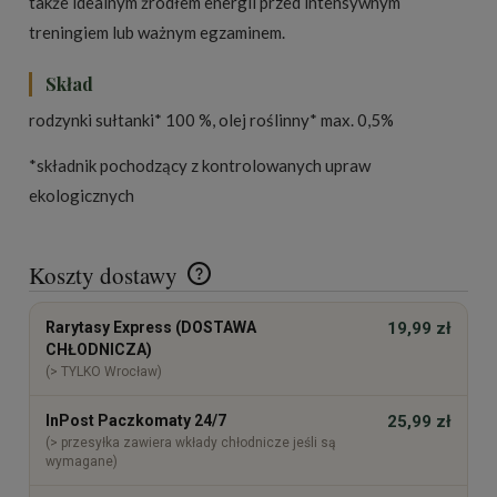
także idealnym źródłem energii przed intensywnym
treningiem lub ważnym egzaminem.
Skład
rodzynki sułtanki* 100 %, olej roślinny* max. 0,5%
*składnik pochodzący z kontrolowanych upraw
ekologicznych
Koszty dostawy
Cena nie zawiera ewentualnych kosztów płatności
Rarytasy Express (DOSTAWA
19,99 zł
CHŁODNICZA)
(> TYLKO Wrocław)
InPost Paczkomaty 24/7
25,99 zł
(> przesyłka zawiera wkłady chłodnicze jeśli są
wymagane)