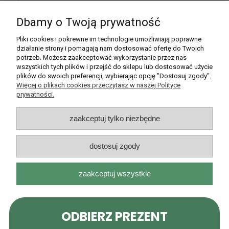
Dbamy o Twoją prywatność
Pomoc
Pliki cookies i pokrewne im technologie umożliwiają poprawne
działanie strony i pomagają nam dostosować ofertę do Twoich
potrzeb. Możesz zaakceptować wykorzystanie przez nas
Moje konto
wszystkich tych plików i przejść do sklepu lub dostosować użycie
plików do swoich preferencji, wybierając opcję "Dostosuj zgody".
Płatności i dostawa
Więcej o plikach cookies przeczytasz w naszej Polityce
prywatności.
Informacje
zaakceptuj tylko niezbędne
O nas
dostosuj zgody
zaakceptuj wszystkie
Rarytasy Dolnośląskie | ul. Olszewskiego 99, 51-638 Wrocław |
kontakt@rarytasydolnoslaskie.pl
|
537 71 71 71
| NIP: 8982036706 |
REGON: 020349112
pokaż pełną wersję strony
Sklep internetowy Shoper.pl