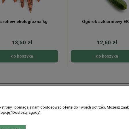
archew ekologiczna kg
Ogórek szklarniowy E
13,50 zł
12,60 zł
do koszyka
do koszyka
Płatności i dostawa
Informacje
Formy płatności
Regulamin sklepu
ie strony i pomagają nam dostosować ofertę do Twoich potrzeb. Możesz zaak
 opcję "Dostosuj zgody".
Gdzie dostarczamy
Ustawienia plikó
PayPo - kup teraz, zapłać później
Polityka prywatno
Zwroty i reklamac