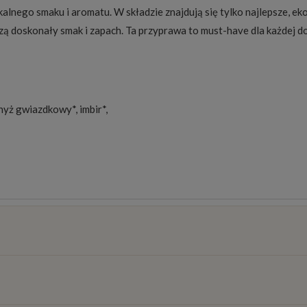
alnego smaku i aromatu. W składzie znajdują się tylko najlepsze, eko
zą doskonały smak i zapach. Ta przyprawa to must-have dla każdej d
nyż gwiazdkowy*, imbir*,
osztów
)