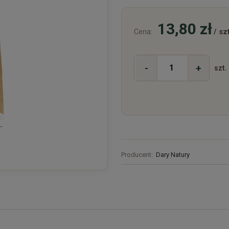
13,80 zł
/ szt
Cena:
-
+
szt.
Producent:
Dary Natury