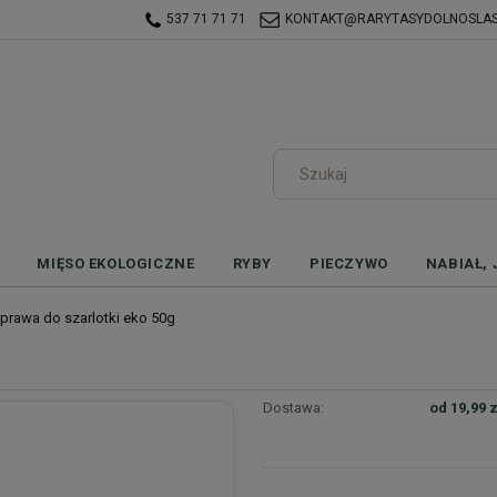
537 71 71 71
KONTAKT@RARYTASYDOLNOSLASK
MIĘSO EKOLOGICZNE
RYBY
PIECZYWO
NABIAŁ, 
yprawa do szarlotki eko 50g
g
Dostawa:
od 19,99 z