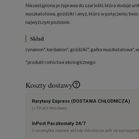
Niezastąpiona przyprawa do szarlotki, która dodaje unik
muszkatołowa, goździki i anyż, które w połączeniu twor
najwyższym poziomie.
Skład
cynamon*, kardamon*, goździki*, gałka muszkatałowa*, a
*produkt rolnictwa ekologicznego
Koszty dostawy
Cena nie zawiera ewentualnych k
Rarytasy Express (DOSTAWA CHŁODNICZA)
płatności
(> TYLKO Wrocław)
InPost Paczkomaty 24/7
(> przesyłka zawiera wkłady chłodnicze jeśli są wymagane