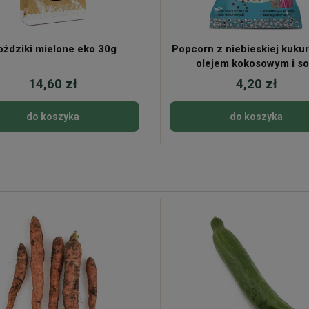
żdziki mielone eko 30g
Popcorn z niebieskiej kuku
olejem kokosowym i so
himalajską 20g
14,60 zł
4,20 zł
do koszyka
do koszyka