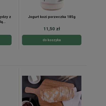
rydzy z
Jogurt kozi porzeczka 185g
Zdrowy 
lą
11,50 zł
do koszyka