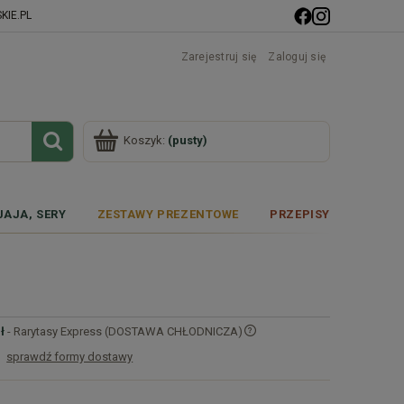
IE.PL
Zarejestruj się
Zaloguj się
Koszyk:
(pusty)
JAJA, SERY
ZESTAWY PREZENTOWE
PRZEPISY
ł
- Rarytasy Express (DOSTAWA CHŁODNICZA)
sprawdź formy dostawy
Cena nie zawiera ewentualnych kosztów
płatności