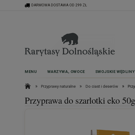
DARMOWA DOSTAWA OD 299 ZŁ
MENU
WARZYWA, OWOCE
SWOJSKIE WĘDLINY
»
»
»
Przyprawy naturalne
Do ciast i deserów
Prz
Przyprawa do szarlotki eko 50