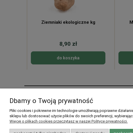
ne
Ziemniaki ekologiczne kg
M
8,90 zł
do koszyka
Pomoc
Moje konto
Dbamy o Twoją prywatność
Pytania i odpowiedzi
Twoje zamówienia
Pliki cookies i pokrewne im technologie umożliwiają poprawne działan
sklepu lub dostosować użycie plików do swoich preferencji, wybierając
Listy zakupowe
Ustawienia konta
Więcej o plikach cookies przeczytasz w naszej Polityce prywatności.
Przechowalnia