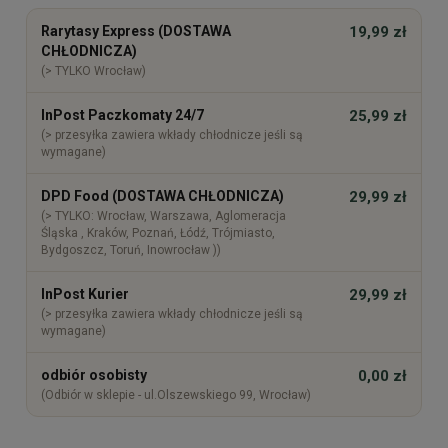
Cena nie zawiera ewentualnych kosztów płatności
Rarytasy Express (DOSTAWA
19,99 zł
CHŁODNICZA)
(> TYLKO Wrocław)
InPost Paczkomaty 24/7
25,99 zł
(> przesyłka zawiera wkłady chłodnicze jeśli są
wymagane)
DPD Food (DOSTAWA CHŁODNICZA)
29,99 zł
(> TYLKO: Wrocław, Warszawa, Aglomeracja
Śląska , Kraków, Poznań, Łódź, Trójmiasto,
Bydgoszcz, Toruń, Inowrocław ))
InPost Kurier
29,99 zł
(> przesyłka zawiera wkłady chłodnicze jeśli są
wymagane)
odbiór osobisty
0,00 zł
(Odbiór w sklepie - ul.Olszewskiego 99, Wrocław)