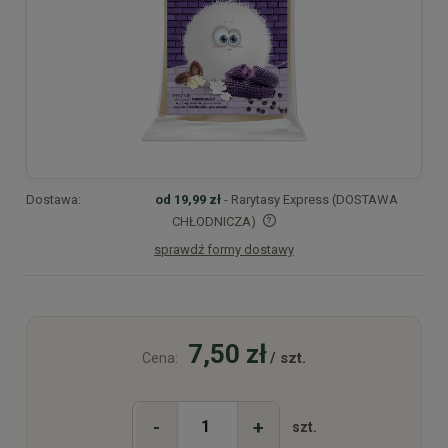
Dostawa:
od 19,99 zł
- Rarytasy Express (DOSTAWA
CHŁODNICZA)
sprawdź formy dostawy
Cena nie zawiera ewentualnych kosztów płatności
7,50 zł
/ szt.
Cena:
-
+
szt.