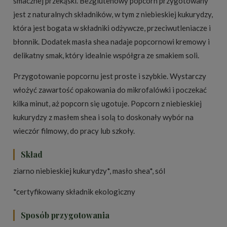
smacznej przekąski. Bezglutenowy popcorn przygotowany
jest z naturalnych składników, w tym z niebieskiej kukurydzy,
która jest bogata w składniki odżywcze, przeciwutleniacze i
błonnik. Dodatek masła shea nadaje popcornowi kremowy i
delikatny smak, który idealnie współgra ze smakiem soli.
Przygotowanie popcornu jest proste i szybkie. Wystarczy
włożyć zawartość opakowania do mikrofalówki i poczekać
kilka minut, aż popcorn się ugotuje. Popcorn z niebieskiej
kukurydzy z masłem shea i solą to doskonały wybór na
wieczór filmowy, do pracy lub szkoły.
Skład
ziarno niebieskiej kukurydzy*, masło shea*, sól
*certyfikowany składnik ekologiczny
Sposób przygotowania