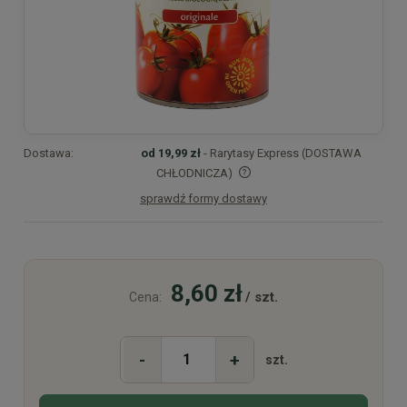
Dostawa:
od 19,99 zł
- Rarytasy Express (DOSTAWA
CHŁODNICZA)
sprawdź formy dostawy
Cena nie zawiera ewentualnych kosztów płatności
8,60 zł
/ szt.
Cena:
-
+
szt.