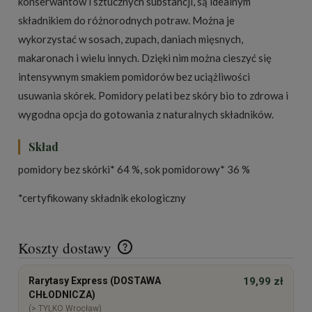
konserwantów i sztucznych substancji, są idealnym
składnikiem do różnorodnych potraw. Można je
wykorzystać w sosach, zupach, daniach mięsnych,
makaronach i wielu innych. Dzięki nim można cieszyć się
intensywnym smakiem pomidorów bez uciążliwości
usuwania skórek. Pomidory pelati bez skóry bio to zdrowa i
wygodna opcja do gotowania z naturalnych składników.
Skład
pomidory bez skórki* 64 %, sok pomidorowy* 36 %
*certyfikowany składnik ekologiczny
Koszty dostawy
Cena nie zawiera ewentualnych kosztów płatności
Rarytasy Express (DOSTAWA
19,99 zł
CHŁODNICZA)
(> TYLKO Wrocław)