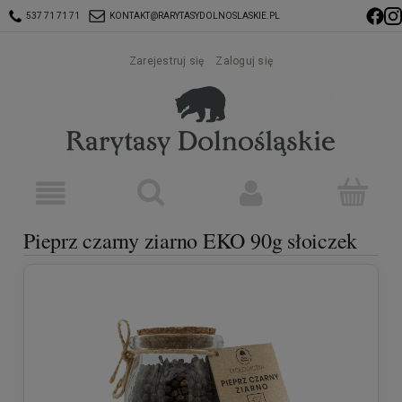
537 71 71 71
KONTAKT@RARYTASYDOLNOSLASKIE.PL
Zarejestruj się
Zaloguj się
Pieprz czarny ziarno EKO 90g słoiczek