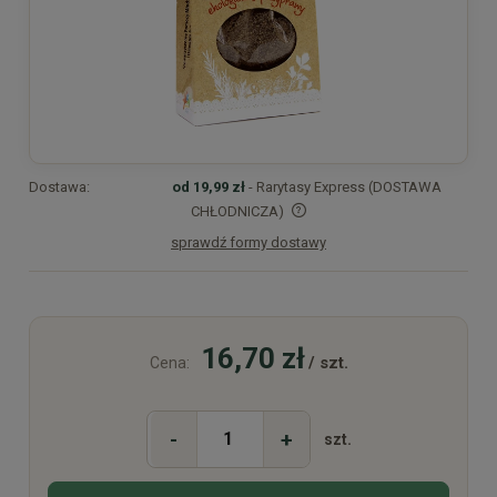
Dostawa:
od 19,99 zł
- Rarytasy Express (DOSTAWA
CHŁODNICZA)
sprawdź formy dostawy
Cena nie zawiera ewentualnych kosztów płatności
16,70 zł
/ szt.
Cena:
-
+
szt.