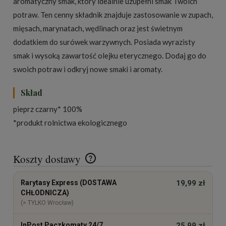
aromatyczny smak, który idealnie uzupełni smak Twoich
potraw. Ten cenny składnik znajduje zastosowanie w zupach,
mięsach, marynatach, wędlinach oraz jest świetnym
dodatkiem do surówek warzywnych. Posiada wyrazisty
smak i wysoką zawartość olejku eterycznego. Dodaj go do
swoich potraw i odkryj nowe smaki i aromaty.
Skład
pieprz czarny* 100%
*produkt rolnictwa ekologicznego
Koszty dostawy
Cena nie zawiera ewentualnych kosztów płatności
Rarytasy Express (DOSTAWA
19,99 zł
CHŁODNICZA)
(> TYLKO Wrocław)
InPost Paczkomaty 24/7
25,99 zł