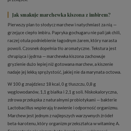
Jak smakuje marchewka kiszona z imbirem?
Pierwszy plan to słodycz marchew i natychmiast za nią —
grzejące ciepło imbiru. Papryka gochugaru nie pali jak chili,
raczej otula podniebienie łagodnym żarem, który narasta
powoli. Czosnek dopełnia tło aromatyczne. Tekstura jest
chrupiąca i jędrna — marchewka kiszona zachowuje
gryzienie dużo lepiej niż gotowana marchew, a kiszenie
nadaje jej lekką sprężystość, jakiej nie da marynata octowa.
W 100 g znajdziesz 18 kcal, 0 g tłuszczu, 0,8 g
węglowodanów, 1,1 g białka i 2,1 g soli. Niskokaloryczna,
zdrowa przekąska z naturalnymi probiotykami — bakterie
Lactobacillus wspierają trawienie i odporność organizmu.
Marchew jest jednym z najlepszych warzywnych źródeł
beta-karotenu, który organizm przekształca w witaminę A.