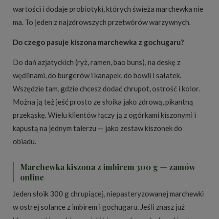
wartości i dodaje probiotyki, których świeża marchewka nie
ma. To jeden z najzdrowszych przetwórów warzywnych.
Do czego pasuje kiszona marchewka z gochugaru?
Do dań azjatyckich (ryż, ramen, bao buns), na deskę z
wędlinami, do burgerów i kanapek, do bowli i sałatek.
Wszędzie tam, gdzie chcesz dodać chrupot, ostrość i kolor.
Można ją też jeść prosto ze słoika jako zdrową, pikantną
przekąskę. Wielu klientów łączy ją z ogórkami kiszonymi i
kapustą na jednym talerzu — jako zestaw kiszonek do
obiadu.
Marchewka kiszona z imbirem 300 g — zamów
online
Jeden słoik 300 g chrupiącej, niepasteryzowanej marchewki
w ostrej solance z imbirem i gochugaru. Jeśli znasz już