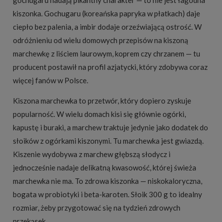
gochugaru nadają pikantny charakter — to nie jest łagodna
kiszonka. Gochugaru (koreańska papryka w płatkach) daje
ciepło bez palenia, a imbir dodaje orzeźwiającą ostrość. W
odróżnieniu od wielu domowych przepisów na kiszoną
marchewkę z liściem laurowym, koprem czy chrzanem — tu
producent postawił na profil azjatycki, który zdobywa coraz
więcej fanów w Polsce.
Kiszona marchewka to przetwór, który dopiero zyskuje
popularność. W wielu domach kisi się głównie ogórki,
kapustę i buraki, a marchew traktuje jedynie jako dodatek do
słoików z ogórkami kiszonymi. Tu marchewka jest gwiazdą.
Kiszenie wydobywa z marchew głębszą słodycz i
jednocześnie nadaje delikatną kwasowość, której świeża
marchewka nie ma. To zdrowa kiszonka — niskokaloryczna,
bogata w probiotyki i beta-karoten. Słoik 300 g to idealny
rozmiar, żeby przygotować się na tydzień zdrowych
przekąsek.