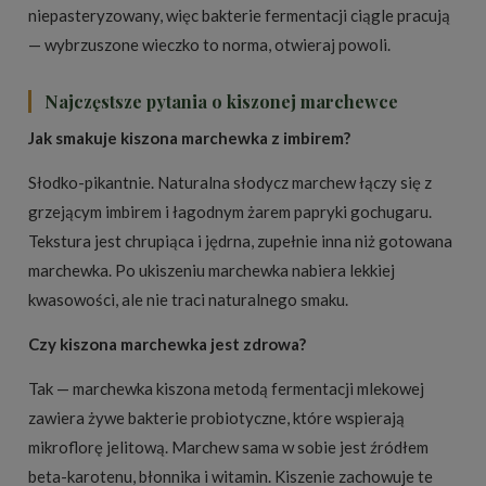
niepasteryzowany, więc bakterie fermentacji ciągle pracują
— wybrzuszone wieczko to norma, otwieraj powoli.
Najczęstsze pytania o kiszonej marchewce
Jak smakuje kiszona marchewka z imbirem?
Słodko-pikantnie. Naturalna słodycz marchew łączy się z
grzejącym imbirem i łagodnym żarem papryki gochugaru.
Tekstura jest chrupiąca i jędrna, zupełnie inna niż gotowana
marchewka. Po ukiszeniu marchewka nabiera lekkiej
kwasowości, ale nie traci naturalnego smaku.
Czy kiszona marchewka jest zdrowa?
Tak — marchewka kiszona metodą fermentacji mlekowej
zawiera żywe bakterie probiotyczne, które wspierają
mikroflorę jelitową. Marchew sama w sobie jest źródłem
beta-karotenu, błonnika i witamin. Kiszenie zachowuje te