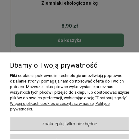
Ziemniaki ekologiczne kg
8,90 zł
do koszyka
Dbamy o Twoją prywatność
Pomoc
Pliki cookies i pokrewne im technologie umożliwiają poprawne
działanie strony i pomagają nam dostosować ofertę do Twoich
potrzeb. Możesz zaakceptować wykorzystanie przez nas
Moje konto
wszystkich tych plików i przejść do sklepu lub dostosować użycie
plików do swoich preferencji, wybierając opcję "Dostosuj zgody".
Płatności i dostawa
Więcej o plikach cookies przeczytasz w naszej Polityce
prywatności.
Informacje
zaakceptuj tylko niezbędne
O nas