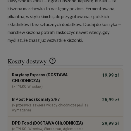
klasyczne kiszonki — ogórki kiszone, kapustę, buraki — ta
kiszona marchewka to następny poziom. Fermentowana,
pikantna, w stylu kimchi, ale przygotowana z polskich
składników i bez sztucznych dodatków. Dodaj do koszyka —
marchew kiszona potrafi zaskoczyć nawet wtedy, gdy
myślisz, że znasz już wszystkie kiszonki.
Koszty dostawy
Cena nie zawiera ewentualnych kosztów płatności
Rarytasy Express (DOSTAWA
19,99 zł
CHŁODNICZA)
(> TYLKO Wrocław)
InPost Paczkomaty 24/7
25,99 zł
(> przesyłka zawiera wkłady chłodnicze jeśli są
wymagane)
DPD Food (DOSTAWA CHŁODNICZA)
29,99 zł
(> TYLKO: Wrocław, Warszawa, Aglomeracja