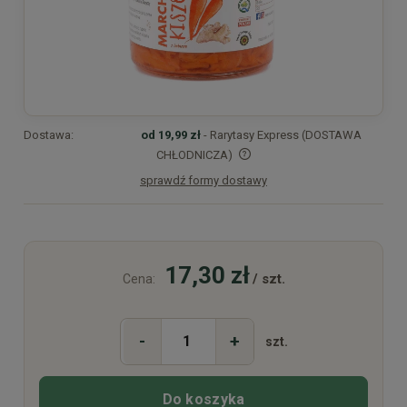
Dostawa:
od 19,99 zł
- Rarytasy Express (DOSTAWA
CHŁODNICZA)
sprawdź formy dostawy
Cena nie zawiera ewentualnych kosztów płatności
17,30 zł
/ szt.
Cena:
-
+
szt.
Do koszyka