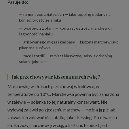
Pasuje do:
ramen i zup azjatyckich — jako topping dodany na
koniec, prosto ze słoika
twarogu z ziołami — kontrast ostrości marchewki i
łagodności nabiału
grillowanego mięsa i kiełbasy — kiszona marchew jako
pikantna surówka
taco i tortilli — zamiast klasycznej salsy, z odrobiną
solanki jako sos
Jak przechowywać kiszoną marchewkę?
Marchewkę w słoikach przechowuj w lodówce, w
temperaturze do 10°C. Marchewka powinna być zanurzona
w zalewie — solanka to jej naturalny konserwant. Nie
wylewaj zalewki po zjedzeniu marchew — można ją pić jak
zakwas lub zalewać nią sałatkę jako dressing. Po otwarciu
słoika zużyj marchewkę w ciągu 5–7 dni. Produkt jest