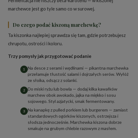
Fermentacja nie niszczy beta-karotenu — w kiszonej
marchewce jest go tyle samo co w surowej.
Do czego podać kiszoną marchewkę?
Ta kiszonka najlepiej sprawdza się tam, gdzie potrzebujesz
chrupotu, ostrości i koloru.
Trzy pomysły jak przygotować podanie
Na desce z serami i wędlinami — pikantna marchewka
przełamuje tłustość salami i dojrzałych serów. Wyłóż
ze słoika, odsącz z solanki.
Do miski ryżu lub bowla — dodaj kilka kawałków
marchew obok awokado, jajka na miękko i sosu
sojowego. Styl azjatycki, smak fermentowany.
Na kanapkę z pulled porkiem lub burgerem — zamiast
standardowych ogórków kiszonych, ostrzejsza i
słodsza jednocześnie. Marchewka kiszona dobrze
smakuje na grubym chlebie razowym z masłem.