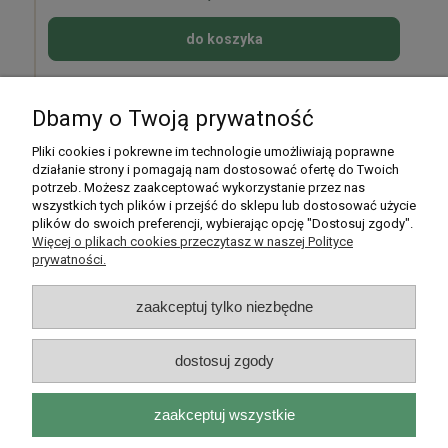
do koszyka
Dbamy o Twoją prywatność
Pomoc
Pliki cookies i pokrewne im technologie umożliwiają poprawne
działanie strony i pomagają nam dostosować ofertę do Twoich
potrzeb. Możesz zaakceptować wykorzystanie przez nas
Moje konto
wszystkich tych plików i przejść do sklepu lub dostosować użycie
plików do swoich preferencji, wybierając opcję "Dostosuj zgody".
Płatności i dostawa
Więcej o plikach cookies przeczytasz w naszej Polityce
prywatności.
Informacje
zaakceptuj tylko niezbędne
O nas
dostosuj zgody
zaakceptuj wszystkie
Rarytasy Dolnośląskie | ul. Olszewskiego 99, 51-638 Wrocław |
kontakt@rarytasydolnoslaskie.pl
|
537 71 71 71
| NIP: 8982036706 |