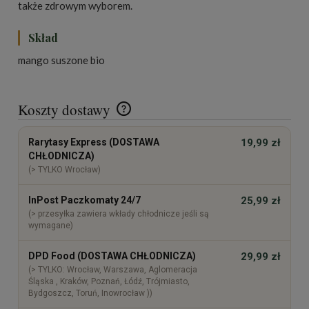
także zdrowym wyborem.
Skład
mango suszone bio
Koszty dostawy
Cena nie zawiera ewentualnych kosztów płatności
Rarytasy Express (DOSTAWA
19,99 zł
CHŁODNICZA)
(> TYLKO Wrocław)
InPost Paczkomaty 24/7
25,99 zł
(> przesyłka zawiera wkłady chłodnicze jeśli są
wymagane)
DPD Food (DOSTAWA CHŁODNICZA)
29,99 zł
(> TYLKO: Wrocław, Warszawa, Aglomeracja
Śląska , Kraków, Poznań, Łódź, Trójmiasto,
Bydgoszcz, Toruń, Inowrocław ))