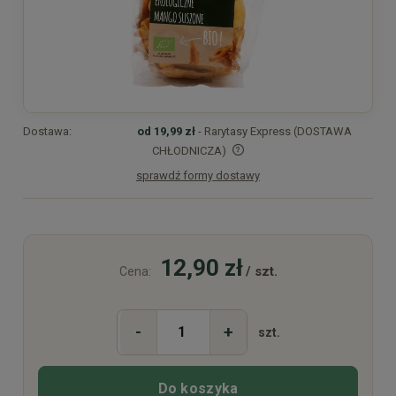
Dostawa:
od 19,99 zł
- Rarytasy Express (DOSTAWA
CHŁODNICZA)
sprawdź formy dostawy
Cena nie zawiera ewentualnych kosztów płatności
12,90 zł
/ szt.
Cena:
-
+
szt.
Do koszyka