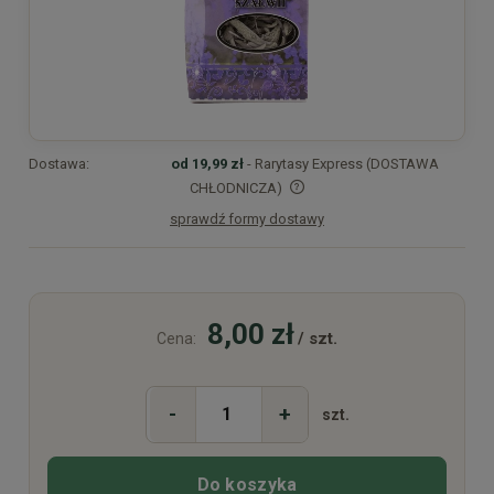
Dostawa:
od 19,99 zł
- Rarytasy Express (DOSTAWA
CHŁODNICZA)
sprawdź formy dostawy
Cena nie zawiera ewentualnych kosztów płatności
8,00 zł
/ szt.
Cena:
-
+
szt.
Do koszyka