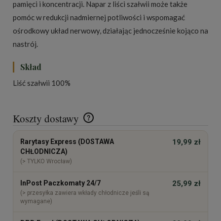
pamięci i koncentracji. Napar z liści szałwii może także
pomóc w redukcji nadmiernej potliwości i wspomagać
ośrodkowy układ nerwowy, działając jednocześnie kojąco na
nastrój.
Skład
Liść szałwii 100%
Koszty dostawy
Cena nie zawiera ewentualnych kosztów płatności
Rarytasy Express (DOSTAWA
19,99 zł
CHŁODNICZA)
(> TYLKO Wrocław)
InPost Paczkomaty 24/7
25,99 zł
(> przesyłka zawiera wkłady chłodnicze jeśli są
wymagane)