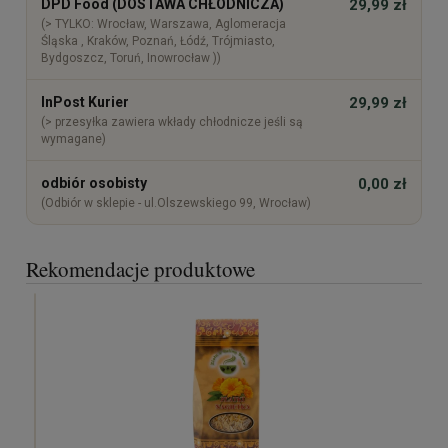
DPD Food (DOSTAWA CHŁODNICZA)
29,99 zł
(> TYLKO: Wrocław, Warszawa, Aglomeracja
Śląska , Kraków, Poznań, Łódź, Trójmiasto,
Bydgoszcz, Toruń, Inowrocław ))
InPost Kurier
29,99 zł
(> przesyłka zawiera wkłady chłodnicze jeśli są
wymagane)
odbiór osobisty
0,00 zł
(Odbiór w sklepie - ul.Olszewskiego 99, Wrocław)
Rekomendacje produktowe