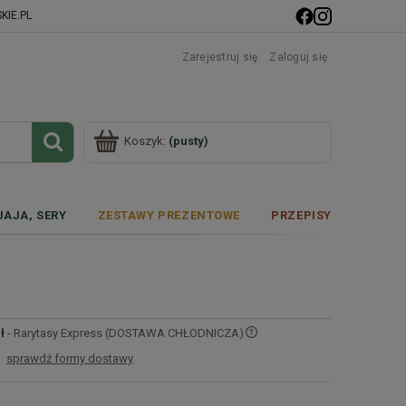
IE.PL
Zarejestruj się
Zaloguj się
Koszyk:
(pusty)
JAJA, SERY
ZESTAWY PREZENTOWE
PRZEPISY
ł
- Rarytasy Express (DOSTAWA CHŁODNICZA)
sprawdź formy dostawy
Cena nie zawiera ewentualnych kosztów
płatności