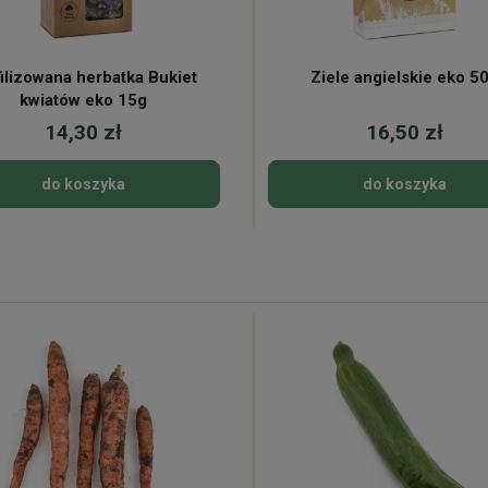
filizowana herbatka Bukiet
Ziele angielskie eko 5
kwiatów eko 15g
14,30 zł
16,50 zł
do koszyka
do koszyka