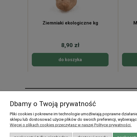
ne
Ziemniaki ekologiczne kg
M
8,90 zł
do koszyka
Pomoc
Moje konto
Dbamy o Twoją prywatność
Pytania i odpowiedzi
Twoje zamówienia
Pliki cookies i pokrewne im technologie umożliwiają poprawne działan
sklepu lub dostosować użycie plików do swoich preferencji, wybierając
Listy zakupowe
Ustawienia konta
Więcej o plikach cookies przeczytasz w naszej Polityce prywatności.
Przechowalnia