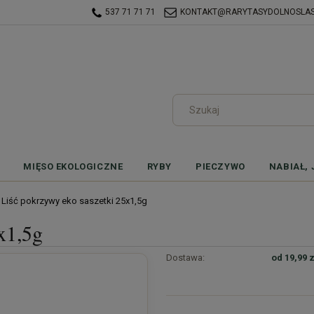
537 71 71 71
KONTAKT@RARYTASYDOLNOSLASK
MIĘSO EKOLOGICZNE
RYBY
PIECZYWO
NABIAŁ, 
Liść pokrzywy eko saszetki 25x1,5g
x1,5g
Dostawa:
od 19,99 z