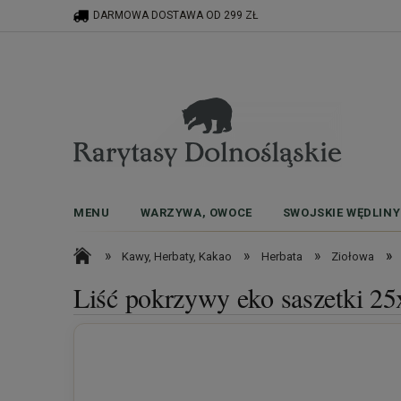
DARMOWA DOSTAWA OD 299 ZŁ
MENU
WARZYWA, OWOCE
SWOJSKIE WĘDLINY
»
»
»
»
Kawy, Herbaty, Kakao
Herbata
Ziołowa
Liść pokrzywy eko saszetki 25