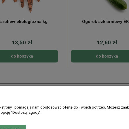
archew ekologiczna kg
Ogórek szklarniowy E
13,50 zł
12,60 zł
do koszyka
do koszyka
Płatności i dostawa
Informacje
Formy płatności
Regulamin sklepu
ie strony i pomagają nam dostosować ofertę do Twoich potrzeb. Możesz zaak
 opcję "Dostosuj zgody".
Gdzie dostarczamy
Ustawienia plikó
PayPo - kup teraz, zapłać później
Polityka prywatno
Zwroty i reklamac