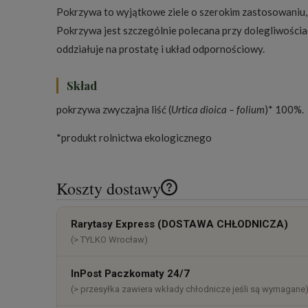
Pokrzywa to wyjątkowe ziele o szerokim zastosowaniu, 
Pokrzywa jest szczególnie polecana przy dolegliwościa
oddziałuje na prostatę i układ odpornościowy.
Skład
pokrzywa zwyczajna liść (
Urtica dioica – folium
)* 100%.
*produkt rolnictwa ekologicznego
Koszty dostawy
Cena nie zawiera ewentualnych k
Rarytasy Express (DOSTAWA CHŁODNICZA)
płatności
(> TYLKO Wrocław)
InPost Paczkomaty 24/7
(> przesyłka zawiera wkłady chłodnicze jeśli są wymagane