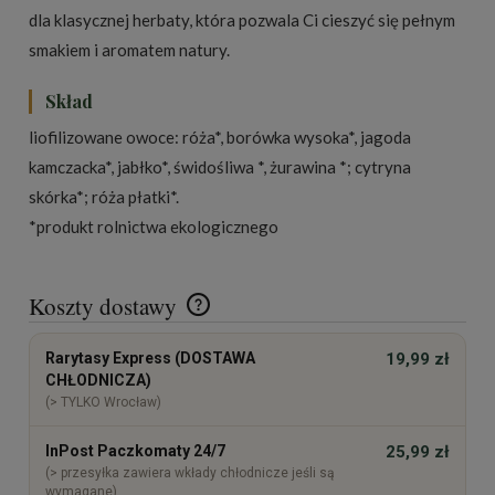
dla klasycznej herbaty, która pozwala Ci cieszyć się pełnym
smakiem i aromatem natury.
Skład
liofilizowane owoce: róża*, borówka wysoka*, jagoda
kamczacka*, jabłko*, świdośliwa *, żurawina *; cytryna
skórka*; róża płatki*.
*produkt rolnictwa ekologicznego
Koszty dostawy
Cena nie zawiera ewentualnych kosztów płatności
Rarytasy Express (DOSTAWA
19,99 zł
CHŁODNICZA)
(> TYLKO Wrocław)
InPost Paczkomaty 24/7
25,99 zł
(> przesyłka zawiera wkłady chłodnicze jeśli są
wymagane)