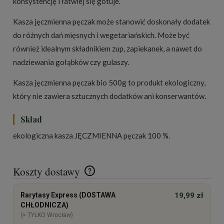
konsystencję i łatwiej się gotuje.
Kasza jęczmienna pęczak może stanowić doskonały dodatek
do różnych dań mięsnych i wegetariańskich. Może być
również idealnym składnikiem zup, zapiekanek, a nawet do
nadziewania gołąbków czy gulaszy.
Kasza jęczmienna pęczak bio 500g to produkt ekologiczny,
który nie zawiera sztucznych dodatków ani konserwantów.
Skład
ekologiczna kasza JĘCZMIENNA pęczak 100 %.
Koszty dostawy
Cena nie zawiera ewentualnych kosztów płatności
Rarytasy Express (DOSTAWA
19,99 zł
CHŁODNICZA)
(> TYLKO Wrocław)