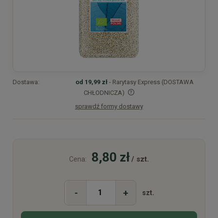
Dostawa:
od 19,99 zł
- Rarytasy Express (DOSTAWA
CHŁODNICZA)
sprawdź formy dostawy
Cena nie zawiera ewentualnych kosztów płatności
8,80 zł
/ szt.
Cena:
-
+
szt.