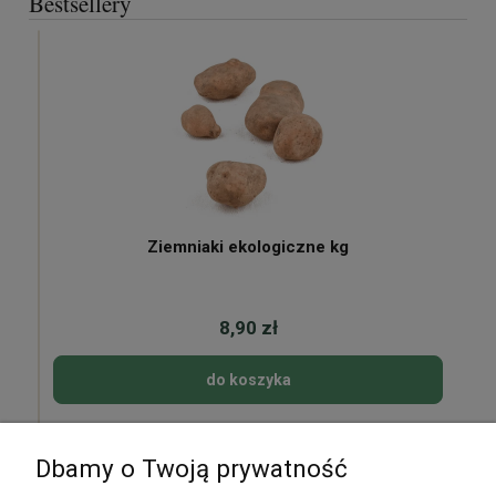
Bestsellery
Ziemniaki ekologiczne kg
8,90 zł
do koszyka
Dbamy o Twoją prywatność
Pomoc