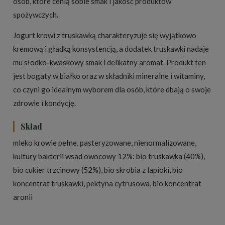
osób, które cenią sobie smak i jakość produktów
spożywczych.
Jogurt krowi z truskawką charakteryzuje się wyjątkowo
kremową i gładką konsystencją, a dodatek truskawki nadaje
mu słodko-kwaskowy smak i delikatny aromat. Produkt ten
jest bogaty w białko oraz w składniki mineralne i witaminy,
co czyni go idealnym wyborem dla osób, które dbają o swoje
zdrowie i kondycję.
Skład
mleko krowie pełne, pasteryzowane, nienormalizowane,
kultury bakterii wsad owocowy 12%: bio truskawka (40%),
bio cukier trzcinowy (52%), bio skrobia z lapioki, bio
koncentrat truskawki, pektyna cytrusowa, bio koncentrat
aronii