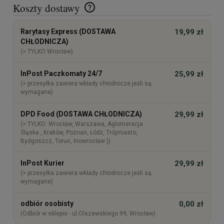
Koszty dostawy
Cena nie zawiera ewentualnych kosztów płatności
Rarytasy Express (DOSTAWA
19,99 zł
CHŁODNICZA)
(> TYLKO Wrocław)
InPost Paczkomaty 24/7
25,99 zł
(> przesyłka zawiera wkłady chłodnicze jeśli są
wymagane)
DPD Food (DOSTAWA CHŁODNICZA)
29,99 zł
(> TYLKO: Wrocław, Warszawa, Aglomeracja
Śląska , Kraków, Poznań, Łódź, Trójmiasto,
Bydgoszcz, Toruń, Inowrocław ))
InPost Kurier
29,99 zł
(> przesyłka zawiera wkłady chłodnicze jeśli są
wymagane)
odbiór osobisty
0,00 zł
(Odbiór w sklepie - ul.Olszewskiego 99, Wrocław)