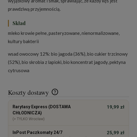
wyjątkowy aromat i smak, sprawiając, że każdy kęs jest
prawdziwą przyjemnością.
Skład
mleko krowie
pełne, pasteryzowane, nienormalizowane,
kultury bakterii
wsad owocowy 12%: bio jagoda (36%), bio cukier trzcinowy
(52%), bio skrobia z lapioki, bio koncentrat jagody, pektyna
cytrusowa
Koszty dostawy
Cena nie zawiera ewentualnych kosztów płatności
Rarytasy Express (DOSTAWA
19,99 zł
CHŁODNICZA)
(> TYLKO Wrocław)
InPost Paczkomaty 24/7
25,99 zł