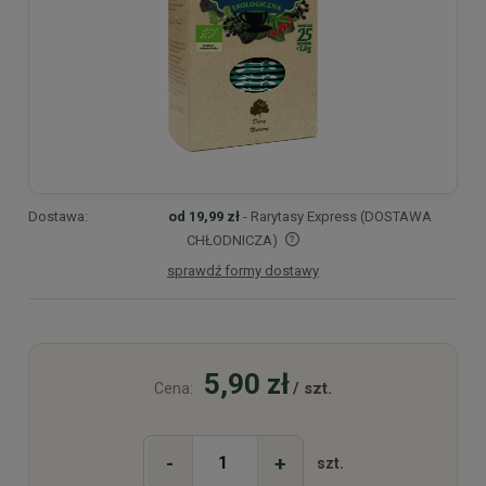
Dostawa:
od 19,99 zł
- Rarytasy Express (DOSTAWA
CHŁODNICZA)
sprawdź formy dostawy
Cena nie zawiera ewentualnych kosztów płatności
5,90 zł
/ szt.
Cena:
-
+
szt.