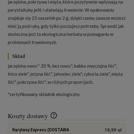
jarzębina, pokrzywa i mięta, które pozytywnie wpływają na
perystaltykę jelit i ułatwiają trawienie. W opakowaniu
znajduje się 25 saszetek po 2 g, dzięki czemu zawsze możesz
mieć ją pod ręką, gdy tylko poczujesz potrzebę. Sprawdź jak
skuteczna jest ta ekologiczna herbata w pomaganiu w
problemach trawiennych.
Skład
jarzębina owoc* 20 %, bez owoc*, babka zwyczajna liść*,
lnica ziele*, jeżyna liść*, jałowiec ziele*, cykoria ziele*, mięta
liść*, pokrzywa liść*, w różnych proporcjach,
*certyfikowany składnik ekologiczny
Koszty dostawy
Cena nie zawiera ewentualnych kosztów płatności
Rarytasy Express (DOSTAWA
19,99 zł