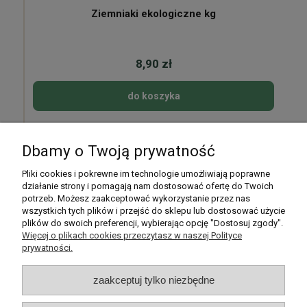
Ziemniaki ekologiczne kg
8,90 zł
do koszyka
Dbamy o Twoją prywatność
Pomoc
Pliki cookies i pokrewne im technologie umożliwiają poprawne
działanie strony i pomagają nam dostosować ofertę do Twoich
potrzeb. Możesz zaakceptować wykorzystanie przez nas
Moje konto
wszystkich tych plików i przejść do sklepu lub dostosować użycie
plików do swoich preferencji, wybierając opcję "Dostosuj zgody".
Płatności i dostawa
Więcej o plikach cookies przeczytasz w naszej Polityce
prywatności.
Informacje
zaakceptuj tylko niezbędne
O nas