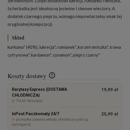
zdrowotnych. Dzięki dodatkowi lukrecji, rumianku i mniszka,
ta herbatka jest idealna na jesienne i zimowe wieczory. A
dodatek czarnego pieprzu, wzmaga niepowtarzalny smak tej
oryginalnej kompozycji.
Skład
kurkuma* (40%), lukrecja*, rumianek*, korzeń mniszka*, trawa
cytrynowa*, kardamon*, cynamon*, pieprz czarny*
Koszty dostawy
Cena nie zawiera ewentualnych kosztów płatności
Rarytasy Express (DOSTAWA
19,99 zł
CHŁODNICZA)
(> TYLKO Wrocław)
InPost Paczkomaty 24/7
25,99 zł
(> przesyłka zawiera wkłady chłodnicze jeśli są
wymagane)