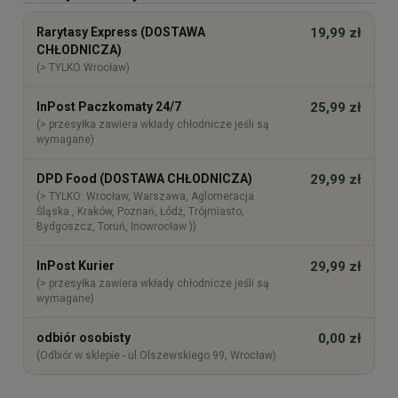
Cena nie zawiera ewentualnych kosztów płatności
Rarytasy Express (DOSTAWA
19,99 zł
CHŁODNICZA)
(> TYLKO Wrocław)
InPost Paczkomaty 24/7
25,99 zł
(> przesyłka zawiera wkłady chłodnicze jeśli są
wymagane)
DPD Food (DOSTAWA CHŁODNICZA)
29,99 zł
(> TYLKO: Wrocław, Warszawa, Aglomeracja
Śląska , Kraków, Poznań, Łódź, Trójmiasto,
Bydgoszcz, Toruń, Inowrocław ))
InPost Kurier
29,99 zł
(> przesyłka zawiera wkłady chłodnicze jeśli są
wymagane)
odbiór osobisty
0,00 zł
(Odbiór w sklepie - ul.Olszewskiego 99, Wrocław)