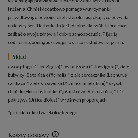
wspomagają prawidłowe funkcjonowanie serca i układu
krążenia. Chmiel dodatkowo pomaga w utrzymaniu
prawidłowego poziomu cholesterolu i uspokaja, co pozwala
na lepszy sen. Herbatka ta jest idealna dla osób, które chcą
zadbać o swoje zdrowie i dobre samopoczucie. Pijąc ją
codziennie, pomagasz swojemu sercu i układowi krążenia.
Skład
owoc głogu (C. laevigata)*, kwiat głogu (C. laevigata)*, ziele
bukwicy (Betonica officinalis)*, ziele serdecznika (Leonurus
cardiaca)*, ziele krwawnika (Achillea millefolium)*, szyszki
chmielu (Humulus lupulus)*, płatki róży (Rosa canina)*, liść
pokrzywy (Urtica dioica)* w różnych proporcjach
*produkt rolnictwa ekologicznego
Koszty dostawy