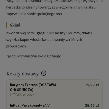
zasypianie, a lawenda pomaga zrelaksować się i wyciszyć. Ta
herbatka to idealny towarzysz wieczornej chwili relaksu i
zapewnienia sobie spokojnego snu.
Skład
owoc dzikiej róży*, głogu*, liść melisy* po 25%, chmiel
szyszka, koper włoski, kwiat lawendy w różnych
proporcjach.
*produkt rolnictwa ekologicznego
Koszty dostawy
Cena nie zawiera ewentualnych kosztów płatności
Rarytasy Express (DOSTAWA
19,99 zł
CHŁODNICZA)
(> TYLKO Wrocław)
InPost Paczkomaty 24/7
25,99 zł