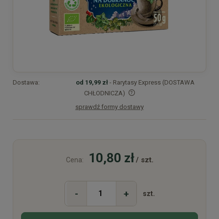
Dostawa:
od 19,99 zł
- Rarytasy Express (DOSTAWA
CHŁODNICZA)
sprawdź formy dostawy
Cena nie zawiera ewentualnych kosztów płatności
10,80 zł
/ szt.
Cena:
-
+
szt.